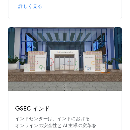
詳しく​見る
GSEC インド
インドセンターは、​インドに​おける​
オンラインの​安全性と AI 主導の​変革を​