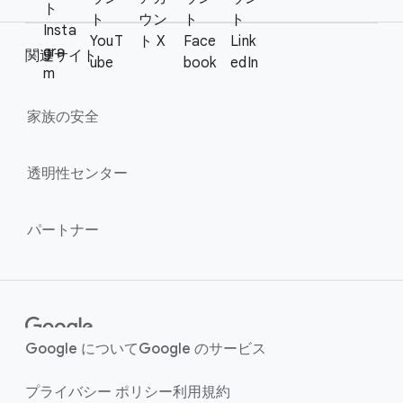
i
ト
e
ト
ウン
ト
ト
a
Insta
YouT
ト X
Face
Link
r
l
gra
関連サイト
ube
book
edIn
l
M
m
i
o
n
家族の​安全
d
u
k
l
s
透明性センター
e
パートナー
Google に​ついて
Google の​サービス
プライバシー ポリシー
利用規約