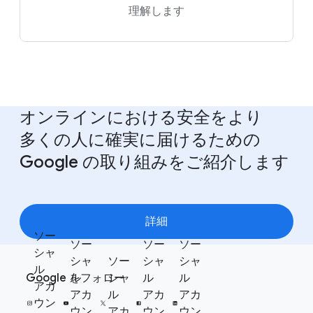
理解します
オンラインに​おける​安全を​より​
多くの​人に​確実に​届ける​ための
Google の​取り組みを​ご紹介します
詳細
ソー
ソー
ソー
ソー
F
シャ
シャ
ソー
シャ
シャ
S
ル
o
Google を​フォロー
ル
シャ
ル
ル
o
アカ
o
アカ
ル
アカ
アカ
c
ウン
t
ウン
アカ
ウン
ウン