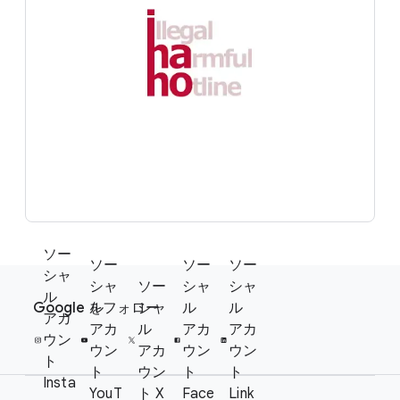
ソー
ソー
ソー
ソー
F
シャ
シャ
ソー
シャ
シャ
S
ル
o
Google を​フォロー
ル
シャ
ル
ル
o
アカ
o
アカ
ル
アカ
アカ
c
ウン
t
ウン
アカ
ウン
ウン
i
ト
e
ト
ウン
ト
ト
a
Insta
YouT
ト X
Face
Link
r