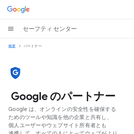
セーフティ センター
概要
パートナー
Google の​パートナー
Google は、​オンラインの​安全性を​確保する​
ための​ツールや​知識を​他の​企業と​共有し、​
個人ユーザーや​ウェブサイト所有者とも​
連携して、​すべての​人に​とって​ウェブが​より​