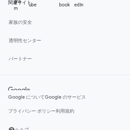
l
gra
関連サイト
ube
book
edIn
l
M
m
i
o
n
家族の​安全
d
u
k
l
s
透明性センター
e
パートナー
Google に​ついて
Google の​サービス
プライバシー ポリシー
利用規約
ヘルプ