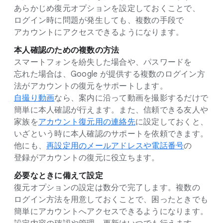
あらかじめ復元オプションを​設定しておく​ことで、​
ログイン時に​問題が​発生しても、​複数の​手段で​
アカウントに​アクセスできるようになります。
本人確認の​ための​複数の​方​法
スマートフォンを​紛失した​場合や、​パスワードを​
忘れた​場合は、​Google が​提供する​複数の​ログイン方​
法が​アカウントの​復元を​サポートします。
自撮り動画
なら、​案内に​沿って​動画を​撮影するだけで​
簡単に​本人確認が​行えます。​また、​信頼できる​友人や​
家族を
アカウント復元用の​連絡先
に​設定しておくと、​
いざと​いう​時に​本人確認の​サポートを​依頼できます。​
他にも、
再設定用の​メールアドレスや​電話番号
の​
登録が​アカウントの​復元に​役立ちます。
必要な​ときに​備えて​設定
復元オプションの​設定は​数分で​完了します。​複数の​
ログイン方​法を​用意しておく​ことで、​困った​ときでも​
簡単に​アカウントへ​アクセスできるようになります。​