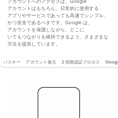
アカウントへの​アクセスは、​Google
アカウントは​もちろん、​日常的に​使用する​
アプリや​サービスであっても​高速で​シンプル、​
かつ安全であるべきです。​Google は、​
アカウントを​保護しながら、​どこに​
いてもつながりを​維持できるよう、​さまざまな​
方​法を​提供しています。
パスキー
アカウント復元
2 段階認証プロセス
Goo