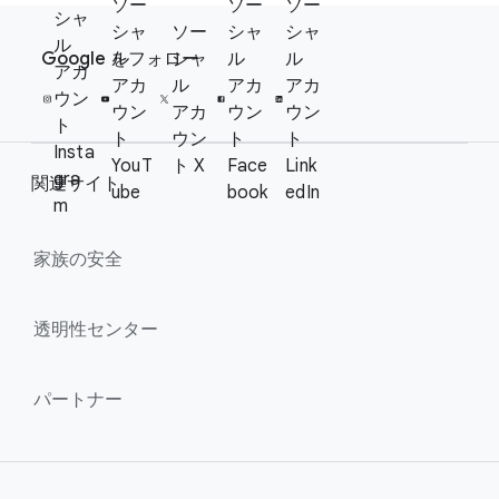
ソー
ソー
ソー
F
シャ
シャ
ソー
シャ
シャ
S
ル
o
Google を​フォロー
ル
シャ
ル
ル
o
アカ
o
アカ
ル
アカ
アカ
c
ウン
t
ウン
アカ
ウン
ウン
i
ト
e
ト
ウン
ト
ト
a
Insta
YouT
ト X
Face
Link
r
l
gra
関連サイト
ube
book
edIn
l
M
m
i
o
n
家族の​安全
d
u
k
l
s
透明性センター
e
パートナー