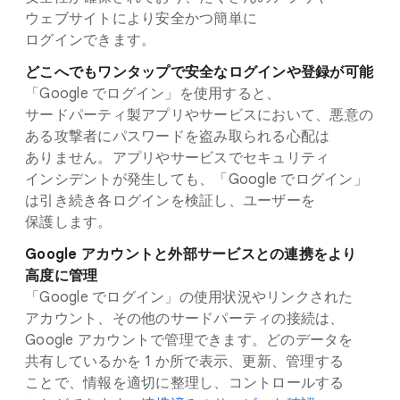
ウェブサイトに​より​安全か​つ簡単に​
ログインできます。
どこへでも​ワンタップで​安全な​ログインや​登録が​可能
「Google で​ログイン」を​使用すると、​
サードパーティ製アプリや​サービスに​おいて、​悪意の​
ある​攻撃者に​パスワードを​盗み取られる​心配は​
ありません。​アプリや​サービスで​セキュリティ
インシデントが​発生しても、​「Google で​ログイン」
は​引き続き各ログインを​検証し、​ユーザーを​
保護します。
Google アカウントと​外部​サービスとの​連携を​より​
高度に​管理
「Google で​ログイン」の​使用状況やリンクされた​
アカウント、​その​他の​サードパーティの​接続は、​
Google アカウントで​管理できます。​どの​データを​
共有しているかを 1 か所で​表示、​更新、​管理する​
ことで、​情報を​適切に​整理し、​コントロールする​