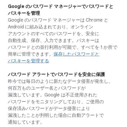
Google の​パスワード マネージャーで​パスワードと​
パスキーを​管理
Google の​パスワード マネージャーは Chrome と
Android に​組み込まれており、​オンライン
アカウントの​すべての​パスワードを、​安全に​
自動生成、​保存、​入力できます。​パスキーは​
パスワードとの​並行利用が​可能で、​すべてを 1 か所で​
簡単に​管理できます。
保存した​パスワードと​
パスキーを​管理する
パスワード アラートで​パスワードを​安全に​保護
昨今では​毎日のように​新たな​データ侵害が​発生し、​
何百万もの​ユーザー名と​パスワードが​
漏洩しています。​Google は​不正使用された​
パスワードを​モニタリングしており、​ご使用の​
保存済みパスワードが​データ侵害に​より​
漏洩したことが​判明した​場合に​自動アラートで​
通知しています。