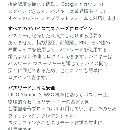
指紋認証を​通じて​簡単に Google アカウントに​
ログインできます。​パスキーは​業界標準と​して、​
すべての​デバイスと​プラットフォームに​対応します。
すべての​デバイスで​スムーズに​ログイン
パスキーは​記憶したり​入力したりする​必要が​
ありません。​指紋認証、​顔認証、​PIN、​その​他の​
画面ロックを​使用して、​パスワードを​使用する​
場合より 2 倍速く​ログインできます。​パスキーは​
パスワード マネージャーを​通じて​デバイス間で​
安全に​同期できる​ため、​どこに​いても​簡単に​
ログインできます。
パスワードよりも​安全
FIDO Alliance と W3C 標準に​基づく​パスキーは、​
物理的な​セキュリティ キーの​基盤と​同じ​
公開鍵暗号プロトコルを​利用しています。​その​ため、​
フィッシング、​クレデンシャル
スタッフィングなどの​リモート攻撃の​防止に​
効果的です。