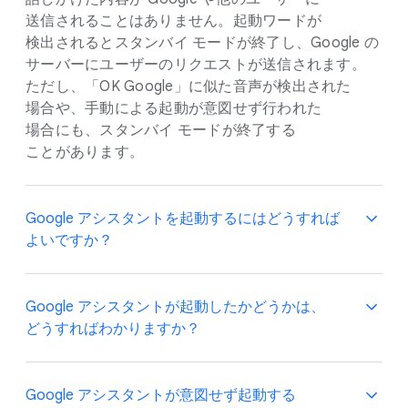
送信される​ことは​ありません。​起動ワードが​
検出されると​スタンバイ モードが​終了し、​Google の​
サーバーに​ユーザーの​リクエストが​送信されます。​
ただし、​「OK Google」に​似た​音声が​検出された​
場合や、​手動に​よる​起動が​意図せず​行われた​
場合にも、​スタンバイ モードが​終了する​
ことがあります。
Google アシスタントを​起動するには​どう​すれば​
よいですか？
Google アシスタントは、​ご使用の​デバイスに​
Google アシスタントが​起動したか​どうかは、​
応じていく​つかの​方法で​起動できます。​たとえば​
どう​すれば​わかりますか？
「OK Google」と​言ったり、​スマートフォンの​
電源ボタンまたは​ホームボタンを​長押しして​手動で​
起動したりする​ことができます。
画面上の​インジケーターや​デバイス上部の LED の​
Google アシスタントが​意図せず起動する​