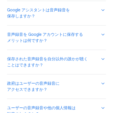
Google アシスタントは​音声録音を​
保存しますか？
デフォルトでは、​音声録音は Google の​サーバーに​
音声録音を Google アカウントに​保存する​
保存されません。​この​設定は、​[
ウェブと​アプリの​
メリットは​何ですか？
アクティビティ
] 設定の [音声アクティビティを​
含める​] チェックボックスで​いつでも​変更できます。
意図しない​起動を​減ら​すための​技術など、​Google の​
保存された​音声録音を​自分以外の​誰かが​聴く​
パーソナライズされた​音声認識
に​より、​Google
音声認識技術の​向上に​ご協力いただける​場合は、​
ことは​できますか？
アシスタントは​ユーザーの​言葉や​フレーズを​より​
Google の​音声認識改善システムでの​音声録音の​
正確に​認識し、​さらに​カスタマイズされた​サポートを​
安全な​保持と​活用を​許可するよう選択する​
提供できるようになります。​Google Pixel 7 および
ことができます。​これは、​Google
音声録音の​保存を​選択した​場合、​その​一部が、​
政府は​ユーザーの​音声録音に​
Google Pixel 7 Pro から​導入された​この​仕組みは、​
アシスタントなどの​プロダクトの​言語理解能力の​
意図しない​起動を​減ら​すための​技術など、​Google の​
アクセスできますか？
Google アシスタントとの​やり取り​（音声を​含む）を​
向上に​役立ちます。​この​プロセスの
詳細
を​
音声認識技術の​向上に​役立てる​ために​レビューされる​
デバイスに​安全に​保存する​ことで​
ご確認ください。
ことがあります。
機能するようになっています。​これは、​
政府機関は Google に​対して​ユーザーデータを​
ユーザーの​音声録音や​他の​個人情報は​
アシスタントの​設定の [音声認識] で​いつでも​オフに​
た​とえば、​Google の​音声レビュー プロセスに​