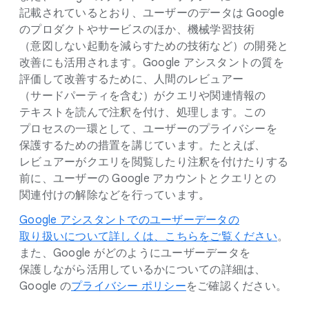
記載されているとおり、​ユーザーの​データは Google
の​プロダクトや​サービスの​ほか、​機械学習技術​
（意図しない​起動を​減ら​すための​技術など）の​開発と​
改善にも​活用されます。​Google アシスタントの​質を​
評価して​改善する​ために、​人間の​レビュアー​
（サードパーティを​含む）が​クエリや​関連情報の​
テキストを​読んで​注釈を​付け、​処理します。​この​
プロセスの​一環と​して、​ユーザーの​プライバシーを​
保護する​ための​措置を​講じています。​たとえば、​
レビュアーが​クエリを​閲覧したり注釈を​付けたりする​
前に、​ユーザーの Google アカウントと​クエリとの​
関連付けの​解除などを​行っています
。
Google アシスタントでの​ユーザーデータの​
取り扱いに​ついて​詳しくは、​こちらを​ご覧ください
。​
また、​Google が​どのように​ユーザーデータを​
保護しながら​活用しているかに​ついての​詳細は、​
Google の
プライバシー ポリシー
を​ご確認ください。