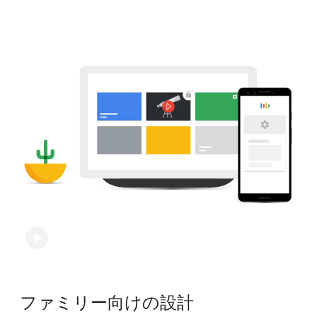
ゲストモードで​他の​プロダクトを​操作すると、​
場合も、​ゲストモードでは​保存されません。
アクティビティが​保存される​場合が​あります。​その​
ため、​ゲストモードでの YouTube と Google
マップでの​アクティビティは、​動画や​行き先を​
おすすめする​ために​その後に​使用される​場合が​
あります。
ファミリー向けの​設計