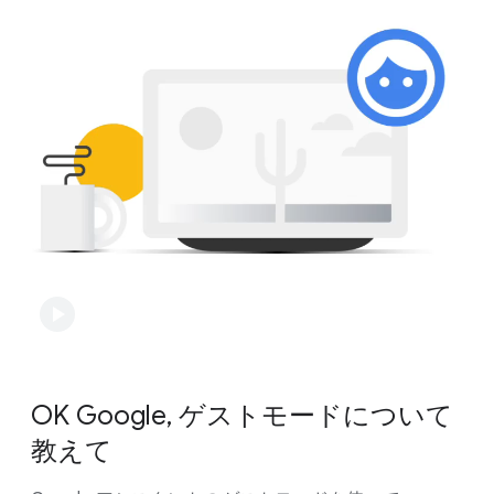
参照する​必要が​あります。​「明日は​傘が​必要？」と​
パーソナライズされた​レシピの​おすすめなどの​
いう​質問に​対しては、​現在地情報に​基づいて​最も​
アカウントに​基づく​情報を​受け取るには、
こちらの​
関連性の​高い​答えを​提供します。
手順
に​沿って Voice Match を​設定してください。​
また Google アシスタントは、​データを​利用して​
ファミリー リンクの​ユーザーは、
こちらの​手順
で、​
予測的な​提案も​提供します。​たとえば、​位置情報を​
Google アシスタントから​アカウントに​基づく​情報を​
もとに​いつもの​経路が​渋滞している​ことを​
受け取れます。
通知するなどです。
モバイル デバイスや​スピーカーなどの​
Google アシスタントは、​Google アカウントの​
共有デバイスでは、​設定を​変更する​
アクティビティを​使って​応答を​改善できます。​
ことで
アカウントに​基づく​情報への​アクセスを​
たとえば、​「今日の​夕飯に​何を​作ったら​よい？」と​
制御
できます。​モバイル デバイスでは、​
尋ねたら、​過去の​検索履歴を​参照して​
アカウントに​基づく​情報を​ロック​画面で​どう​
パーソナライズされた​レシピを​おすすめします。
表示するかを
制御
できます。
いつでも
「Google アシスタントでの​データ」
に​
アクセスして、​データの​表示や​削除、​現在の​設定や​
OK Google, ゲストモードに​ついて​
利用​可能な​管理機能の​確認を​行えます。
教えて
Google に​よる​データの​保護と​使用に​ついて​
詳しくは、​Google の
プライバシー ポリシー
を​