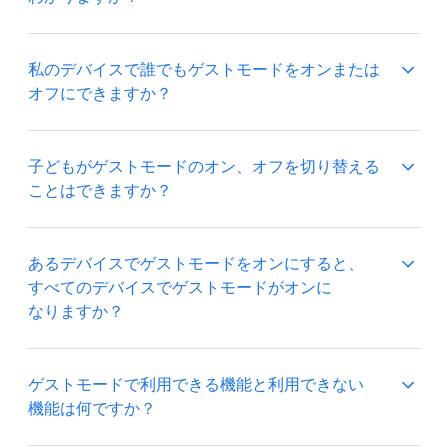
ゲストモードに​なると​デバイスで​特別な​チャイムが​
私の​デバイスで​誰でも​ゲストモードを​オンまたは​
鳴り、​画面に​ゲストアイコンが​表示されます。​
オフに​できますか？
ゲストモードに​なっているか​どうかわからない​
場合は、​「OK Google, ゲストモードは​オンに​
なっている？」と​尋ねるだけで​いつでも​
はい。​あなたの​デバイスを​使用する​人は、​誰でも​
子どもが​ゲストモードの​オン、​オフを​切り​替える​
確認できます。
ゲストモードを​オンまたは​オフに​できます。
ことは​できますか？
Google アシスタントに
リンクされた​アカウント
を​
ある​デバイスで​ゲストモードを​オンに​すると、​
持つ​お子様は、​ゲストモードを​オンに​できません。
すべての​デバイスで​ゲストモードが​オンに​
なりますか？
いいえ。​ある​デバイスで​ゲストモードを​オンに​
ゲストモードで​利用できる​機能と​利用できない​
しても、​複数の​デバイスで​ゲストモードが​オンに​なる​
機能は​何ですか？
ことは​ありません。