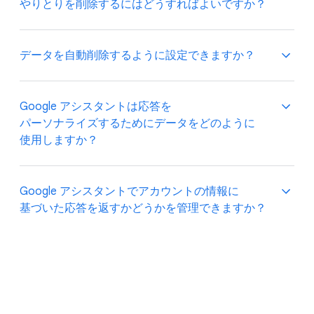
やりとりを​削除するには​どう​すれば​よいですか？
Google アシスタントとの​やりとりは [マイ
データを​自動削除するように​設定できますか？
アクティビティ] から、​または​「OK Google, 今​
週話した​内容を​削除して」と​指示する​ことで​確認して​
削除できます。​その​他の​設定を​行う​場合は、​
はい。​[
マイ アクティビティ
] から​アクティビティ
Google アシスタントは​応答を​
[
アシスタントの​設定
] に​アクセスします。
データを​自動削除できます。​アクティビティ
パーソナライズする​ために​データを​どのように​
データの​保存期間​（3 か月、​18 か月、​36 か​月の​
使用しますか？
いずれか）を​設定すると、​その​期間を​経過した​
データは​自動的に [マイ アクティビティ] から​
削除されます。
Google アカウントの​データを​もとに、​Google
Google アシスタントで​アカウントの​情報に​
アシスタントは​応答を​カスタマイズし、​利便性を​
基づいた​応答を​返すか​どうかを​管理できますか？
高める​ことができます。
Google アシスタントが​応答するのに​データが​必要な​
はい。​Google アシスタントなら、​複数の​ユーザーが​
質問が​あります。​たとえば、​「母の​誕生日は​いつ？」
簡単に​各自の​好みに​合わせて​共有の​デバイスを​
と​尋ねた​場合、​Google アシスタントは​「母」が​誰で​
利用できます。​Google アシスタントが​ユーザーの​
誕生日が​いつなのかを​特定する​ために、​連絡先を​
音声を​認識した​場合に​のみ、​通勤ルートや​