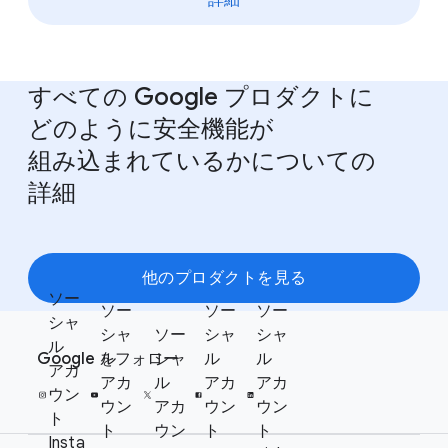
すべての Google プロダクトに​
どのように​安全機能が​
組み込まれているかに​ついての​
詳細
他の​プロダクトを​見る
ソー
ソー
ソー
ソー
F
シャ
シャ
ソー
シャ
シャ
S
ル
o
Google を​フォロー
ル
シャ
ル
ル
o
アカ
o
アカ
ル
アカ
アカ
c
ウン
t
ウン
アカ
ウン
ウン
i
ト
e
ト
ウン
ト
ト
a
Insta