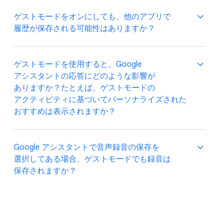
質問、​スマートホーム デバイスの​管理、​タイマーの​
ゲストモードを​オンに​しても、​他の​アプリで​
設定、​音楽の​再生などの​便利な Google
履歴が​保存される​可能性は​ありますか？
アシスタント機能は、​ゲストモードでも​
利用できます。​ただし、​アカウントに​基づく​情報は、​
ゲストモードを​終了するまで​利用できません。​
すべての​音声クエリを​含め、​Google
ゲストモードを​使用すると、​Google
これには、​カレンダー、​ショッピング リスト、​
アシスタントとの​やりとりは Google アカウントに​
アシスタントの​応答に​どのような​影響が​
保存した​連絡先などが​含まれます。​「OK Google,
保存されません。​音楽プロバイダや​他の Google
ありますか？​た​とえば、​ゲストモードの​
ゲストモードを​オフに​して」と​言う​ことで、​
プロダクトなど、​別の​アプリまたは​サービスの​操作を
アクティビティに​基づいて​パーソナライズされた​
パーソナライズされた​応答に​いつでも​
Google アシスタントに​指示した​場合、​その​
おすすめは​表示されますか？
戻すことができます。
アプリまたは​サービスが​アクティビティ履歴を​
保持する​ことがあります。
ゲストモードでは、​Google アシスタントの​
Google アシスタントで​音声録音の​保存を​
アクティビティ履歴が Google アカウントに​
選択してある​場合、​ゲストモードでも​録音は​
保存されず、​Google アシスタントに​よる​応答の​
保存されますか？
パーソナライズに​使用される​こともありません。​
たとえば、​ゲストモードで​レシピを​検索しても、​
Google が​その後に​その​検索に​基づいて​レシピの​
デバイスでの​音声録音と Google アシスタントの​
おすすめを​提案する​ことは​ありません。​ただし、​
アクティビティが Google アカウントに​保存される​