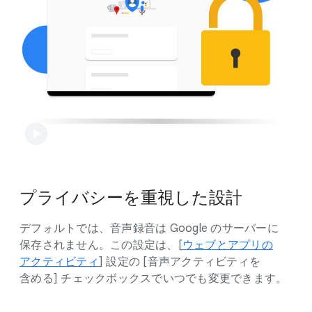
に​保存される​ことは​ありません。​ただし、​[ウェブと​
アプリの​アクティビティ] が​オンに​なっている​
デフォルトでは、​音声録音は Google の​サーバーに​
場合は、​意図しない​起動も​含め、​アシスタントとの​
保存されません。​この​設定は、​[
ウェブと​アプリの​
やりとりが​すべて [マイ アクティビティ] に​
アクティビティ
] 設定の [音声アクティビティを​
保存され、​通常の​起動と​して​処理されます。​Google
含める​] チェックボックスで​いつでも​変更できます。
の​プライバシー ポリシーに​記載されているとおり、​
[マイ アクティビティ] の​データは Google サービス​
（意図しない​起動を​減らす技術を​含む）の​開発と​
改善に​活用されます。​アクティビティの​保存は、​
[ウェブと​アプリの​アクティビティ] を​オフに​する​
ことで​いつでも​停止できます。
プライバシーを​重視した​設計
環境に​合わせて Google アシスタントを​さらに​
カスタマイズするには、​Google Home アプリで​
デフォルトでは、​音声録音は Google の​サーバーに​
スマート スピーカーや​スマートディスプレイでの​
保存されません。​この​設定は、​[
ウェブと​アプリの​
起動ワード​（​「OK Google」など）に​対する​
アクティビティ
] 設定の [音声アクティビティを​
アシスタントの
検出感度を​調整
します。
含める​] チェックボックスで​いつでも​変更できます。
Google は、​意図しない​起動を​減ら​すための​技術の​
開発など、​あらゆる​ユーザーの​ためのより​良い​