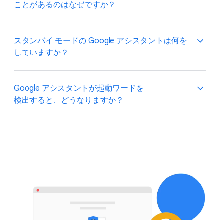
点滅など、​デバイスの​ステータス インジケーターに​
ことがあるのは​なぜですか？
よって、​Google アシスタントが​起動したことが​
わかります。
Google アシスタントが​意図せず起動する​
スタンバイ モードの Google アシスタントは​何を​
ことがありますが、​これは​ユーザーが​話しかけたと​
していますか？
誤って​認識された​ためです​（​「OK Google」に​似た​
音声を​聞き取った​ときや、​手動に​よる​起動が​意図せず​
行われた​ときなど）。
Google アシスタントは、​起動ワードを​検出するまで​
Google アシスタントが​起動ワードを​
スタンバイ モードで​待機するように​
検出すると、​どうなりますか？
[ウェブと​アプリの​アクティビティ] が​オンの​場合に
設計されています。​スタンバイ モードの​
Google アシスタントが​意図せず​起動したら、​「OK
デバイスは、​音声の​短い​断片​（数秒間）を​処理して​
Google, 今​言った​ことは​忘れて」と​言うと、​
起動ワード​（​「OK Google」など）を​検出します。​
起動を​検出すると、​Google アシスタントは​
話しかけた​内容が [
マイ アクティビティ
] から​
起動ワードが​検出されない​場合、​その​音声の​断片は
スタンバイ モードを​終了します​（手動に​よる​起動が​
削除されます。​なお、​[マイ アクティビティ] に​
Google に​送信も​保存も​されません。
意図せず​行われた​ときや、​「OK Google」に​似た​
記録された​アシスタントとの​やりとりは、​いつでも​
音声を​聞き取った​ときも​同様です）。​その後、​
確認したり、​削除したりできます。​[ウェブと​
デバイスは​ユーザーの​リクエストに​応える​ために​
アプリの​アクティビティ] が​オフの​場合は、​Google
音声を​録音し、​Google の​サーバーに​送信します。​
アシスタントが​意図せず​起動しても、​
リクエストを​完全に​聞き取る​ために、​起動する​
アシスタントとの​やりとりが [マイ アクティビティ]
数秒前からの​録音が​含まれる​場合が​あります。