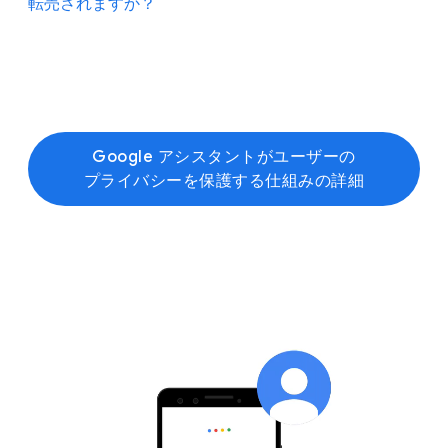
要求する​法的手続きを​とることができます。​Google
転売されますか？
できます。
音声録音が​使われる​ことがあります。​この​
は​適用される​法律に​即して、​それぞれの​要求を​慎重に​
プロセスでは、​機械的に​選ばれた​音声の​断片が
評価しています。​要求の​対象が​広すぎる​ケースでは、​
Google アカウントから​分離されます。​その後、​
それを​狭めたり、​要求されている​データの​提供に​
Google は​決して、​ユーザーの​音声録音や​他の​
トレーニングを​受けた​レビュー担当者​
異議を​唱えたりする​場合が​あります。​Google に​
個人情報を​転売しません。
（サードパーティを​含む）が​音声を​分析して​録音に​
対する​要求の​件数や​種類に​ついては、​
注釈を​付け、​話された​言葉が Google の​
透明性レポートで​ご確認いただけます。
詳細
。
Google アシスタントが​ユーザーの​
音声認識技術で​正確に​理解されているか​どうかを​
プライバシーを​保護する​仕組みの​詳細
確認します。​この​作業は、​Google
アシスタントなどの​プロダクトの​言語理解能力の​
向上に​役立ちます。