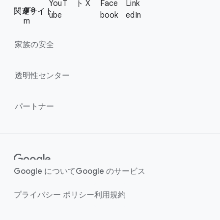
YouT
ト X
Face
Link
r
l
gra
関連サイト
ube
book
edIn
l
M
m
i
o
n
家族の​安全
d
u
k
l
s
透明性センター
e
パートナー
Google に​ついて
Google の​サービス
プライバシー ポリシー
利用規約