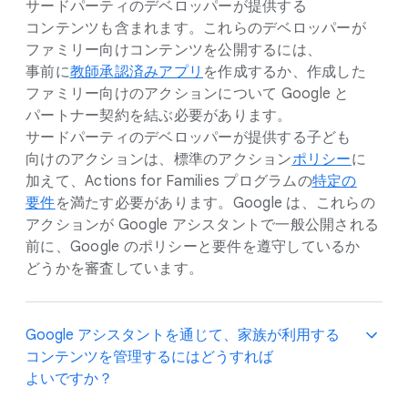
サードパーティの​デベロッパーが​提供する​
コンテンツも​含まれます。​これらの​デベロッパーが​
ファミリー向けコンテンツを​公開するには、​
事前に
教師承認済みアプリ
を​作成するか、​作成した​
ファミリー向けの​アクションに​ついて Google と​
パートナー契約を​結ぶ​必要が​あります。​
サードパーティの​デベロッパーが​提供する​子ども​
向けの​アクションは、​標準の​アクション
ポリシー
に​
加えて、​Actions for Families プログラムの
特定の​
要件
を​満たす必要が​あります。​Google は、​これらの​
アクションが Google アシスタントで​一般​公開される​
前に、​Google の​ポリシーと​要件を​遵守しているか​
どうかを​審査しています。
Google アシスタントを​通じて、​家族が​利用する​
コンテンツを​管理するには​どう​すれば​
よいですか？