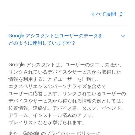
システムの​構築に​常に​取り​組んでいます。
すべて​展開
Google アシスタントは​ユーザーの​データを​
どのように​使用していますか？
Google アシスタントは、​ユーザーの​クエリの​ほか、​
リンクされている​デバイスや​サービスから​取得した​
情報を​利用する​ことで​ユーザーを​理解し、​
エクスペリエンスの​パーソナライズを​含めて​
ユーザーに​応答します。​リンクされている​ユーザーの​
デバイスや​サービスから​得られる​情報の​例と​しては、​
位置情報、​連絡先、​デバイス名、​タスク、​イベント、​
アラーム、​インストール済みの​アプリ、​
プレイリストなどが​挙げられます。
また、​Google の​プライバシー ポリシーに​