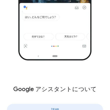
ファミリー リンク アプリの​ほか、​
「ファミリー向け」​バッジが​付いた​ものに​限られ、​
families.google.com に​アクセスしてお子様の​
アシスタントを​介した​購入など、​特定の​操作が​
プロフィールを​クリックする​ことで​管理できます。​
行えなくなります。​このような​制限は、​
詳しくは、
g.co/childaccounthelp
を​ご覧ください。
登録されている​すべての Google アシスタント
デバイスに​適用されます。​ファミリー リンク
アカウントで Google Home と​Google
アシスタントを​使用する​場合の​仕組みに​ついては、
Google for Families ヘルプ
を​ご覧ください。
Google アシスタントに​ついて
詳細