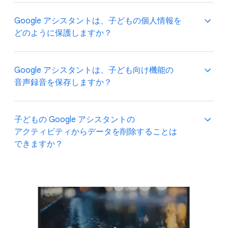
Google Home アプリの
Digital
Google アシスタントは、​子どもの​個人情報を​
Wellbeing
コントロール設定から、​ご家庭の​
どのように​保護しますか？
共有デバイス​（スマートディスプレイなど）の​
コンテンツを​管理できます。​この​設定では、​
休息時間の​スケジュールや​コンテンツ
Google が、​お子様の​名前、​メールアドレス、​
Google アシスタントは、​子ども​向け機能の​
フィルタリング設定の​管理、​音声通話などの​
音声録音、​特定の​位置情報などの​個人情報を Actions
音声録音を​保存しますか？
特定アクティビティの​制限を​行うことができます。​
for Families の​プロバイダに​提供する​ことは​
また、​これらの​設定を​ゲストと
ファミリー リンク
の​
ありません。​また、​こうした​プロバイダは、​Google
管理対象アカウントに​適用するか、​対象デバイスの​
アシスタントでの​会話中に、​ユーザーに​個人情報の​
Actions for Families アクティビティや YouTube Kids
子どもの Google アシスタントの​
すべての​ユーザーに​適用するかも​指定できます。
提供を​求めない​ことに​同意しています。​Google は​
動画など、​お子様向けの​機能を​使用した​際に​
アクティビティから​データを​削除する​ことは​
上記の​ポリシーに​違反する​アクションを​発見した​
録音された​音声は​保存されません。​ただし、
できますか？
ファミリー リンク
で​提供されている​保護者に​よる​
場合、​対応措置を​講じます。
ファミリー リンクで​管理している Google
使用制限を​使用して、​お子様ごとに​制限を​
アカウント
で [音声録音を​含める​] を​オンにし、​
設定できます。​共有デバイスでは、
Voice Match
を​
保存に​同意した​場合は​保存されます。​詳しくは、​
はい。​ファミリー リンクで​管理されている​お子様の​
使用してお子様の​アカウントと​デバイスを​
Google の
プライバシーに​関する​お知らせ
を​
アカウントに​ログインすると、​保存された​
リンクできる​ため、​Google アシスタントは​お子様を​
ご覧ください。
アクティビティに​アクセスして​削除や​エクスポートを​
認識する​ことができます。​お子様が​登録されると、​
行うことができます。​お子様の​アクティビティ設定は​
お子様が​使用できる Google 以外の​アクションは​