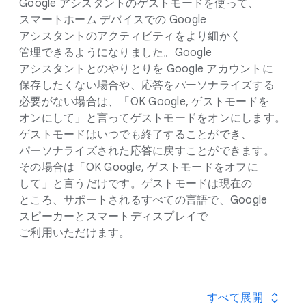
Google アシスタントの​ゲストモードを​使って、​
ご確認ください。
スマートホーム デバイスでの Google
Google アシスタントでの​ユーザーデータの​
アシスタントの​アクティビティを​より​細かく​
取り扱いに​ついて​詳しくは、​こちらを​ご覧ください
。
管理できるようになりました。​Google
アシスタントとの​やりとりを Google アカウントに​
保存したくない​場合や、​応答を​パーソナライズする​
必要が​ない​場合は、​「OK Google, ゲストモードを​
オンに​して」と​言って​ゲストモードを​オンにします。​
ゲストモードは​いつでも​終了する​ことができ、​
パーソナライズされた​応答に​戻すことができます。​
その​場合は​「OK Google, ゲストモードを​オフに​
して」と​言うだけです。​ゲストモードは​現在の​
ところ、​サポートされる​すべての​言語で、​Google
スピーカーと​スマートディスプレイで​
ご利用いただけます。
すべて​展開