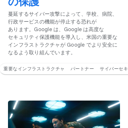
の​保護
蔓延する​サイバー攻撃に​よって、​学校、​病院、​
行政サービスの​機能が​停止する​恐れが​
あります。​Google は、​Google は​高度な​
セキュリティ保護機能を​導入し、​米国の​重要な​
インフラストラクチャが Google で​より​安全に​
なるよう​取り​組んでいます。
重要なインフラストラクチャ
パートナー
サイバーセキ