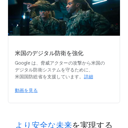
米国の​デジタル防衛を​強化
Google は、​脅威アクターの​攻撃から​米国の​
デジタル防衛システムを​守る​ために、​
米国国防総省を​支援しています。
詳細
動画を​見る
より​安全な​未来
を​実現する​