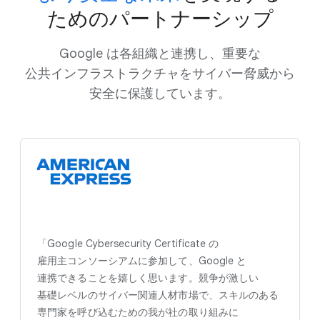
ための​パートナーシップ
Google は​各組織と​連携し、​重要な​
公共インフラストラクチャを​サイバー脅威から​
安全に​保護しています。
「Google Cybersecurity Certificate の​
雇用主コンソーシアムに​参加して、​Google と​
連携できる​ことを​嬉しく​思います。​競争が​激しい​
基礎レベルの​サイバー関連人材市場で、​スキルの​ある​
専門家を​呼び込むための​我が​社の​取り組みに​