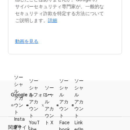
サイバーセキュリティ専門家が、​一般的な​
セキュリティ詐欺を​特定する​方​法に​ついて​
ご説明します。
詳細
動画を​見る
ソー
ソー
ソー
ソー
F
シャ
シャ
ソー
シャ
シャ
S
ル
o
Google を​フォロー
ル
シャ
ル
ル
o
アカ
o
アカ
ル
アカ
アカ
c
ウン
t
ウン
アカ
ウン
ウン
i
ト
e
ト
ウン
ト
ト
a
Insta
YouT
ト X
Face
Link
r
l
gra
関連サイト
ube
book
edIn