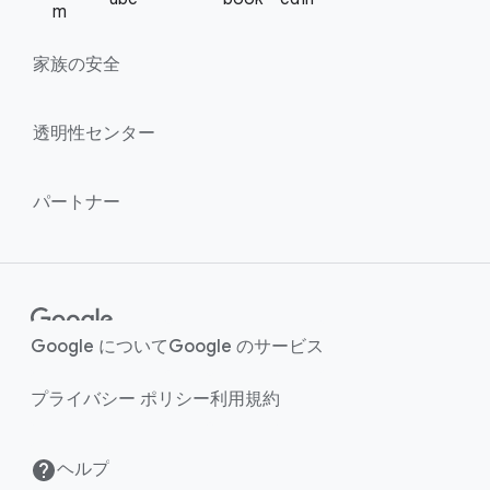
l
M
m
i
o
n
家族の​安全
d
u
k
l
s
透明性センター
e
パートナー
Google に​ついて
Google の​サービス
プライバシー ポリシー
利用規約
ヘルプ