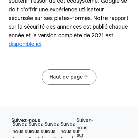
soutenir l'essor de cet écosystème, Google se
doit d'offrir une expérience utilisateur
sécurisée sur ses plates-formes. Notre rapport
sur la sécurité des annonces est publié chaque
année et la version complète de 2021 est
disponible ici
.
Haut de page
F
S
o
Suivez-nous
Suivez-
o
Suivez-
Suivez-
Suivez-
Suivez-
o
nous
c
nous sur
nous sur
nous
nous sur
t
sur