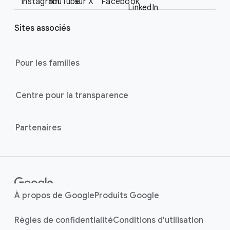
i
Instagram
YouTube
sur X
Facebook
e
LinkedIn
a
r
l
Sites associés
l
M
i
o
n
Pour les familles
d
u
k
l
s
Centre pour la transparence
e
Partenaires
À propos de Google
Produits Google
Règles de confidentialité
Conditions d'utilisation