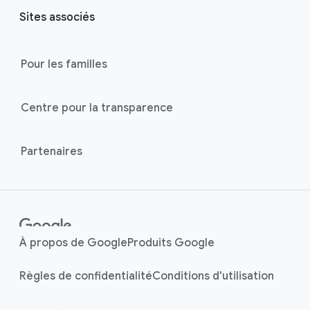
r
l
Sites associés
l
M
i
o
n
Pour les familles
d
u
k
l
s
Centre pour la transparence
e
Partenaires
À propos de Google
Produits Google
Règles de confidentialité
Conditions d'utilisation