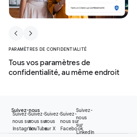
1
4
PARAMÈTRES DE CONFIDENTIALITÉ
Tous vos paramètres de
confidentialité, au même endroit
F
S
o
Suivez-nous
Suivez-
o
Suivez-
Suivez-
Suivez-
Suivez-
o
nous
c
nous sur
nous sur
nous
nous sur
t
sur
i
Instagram
YouTube
sur X
Facebook
e
LinkedIn
a