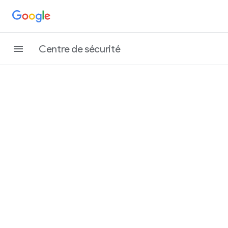
Centre de sécurité
Une
sécurité
renforcée
au
quotidien
avec
Google