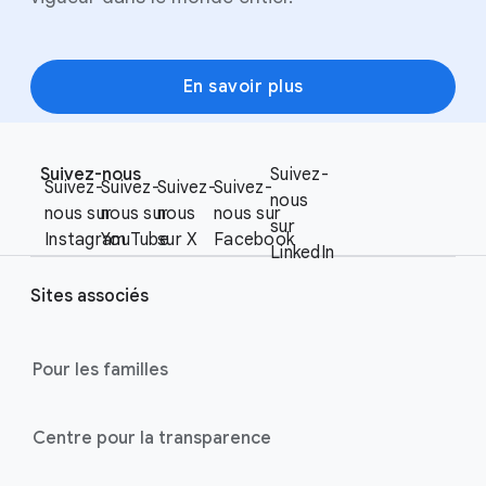
En savoir plus
F
S
o
Suivez-nous
Suivez-
o
Suivez-
Suivez-
Suivez-
Suivez-
o
nous
c
nous sur
nous sur
nous
nous sur
t
sur
i
Instagram
YouTube
sur X
Facebook
e
LinkedIn
a
r
l
Sites associés
l
M
i
o
n
Pour les familles
d
u
k
l
s
Centre pour la transparence
e