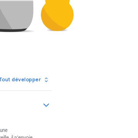
Tout développer
 une
lle, il n'envoie