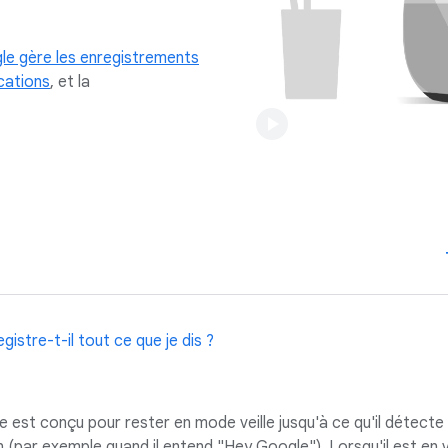
e gère les enregistrements
ications
, et la
istre-t-il tout ce que je dis ?
 est conçu pour rester en mode veille jusqu'à ce qu'il détecte
par exemple quand il entend "Hey Google"). Lorsqu'il est en vei