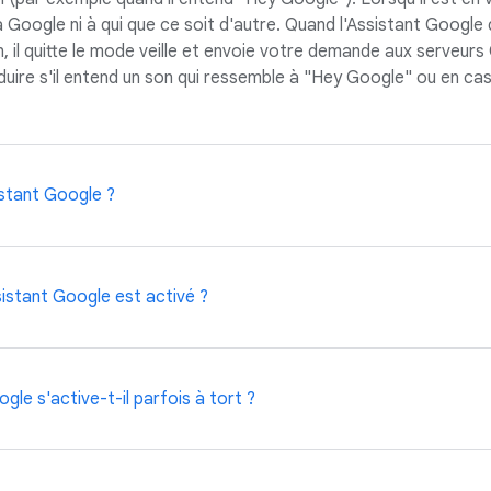
 Google ni à qui que ce soit d'autre. Quand l'Assistant Google
 il quitte le mode veille et envoie votre demande aux serveurs
uire s'il entend un son qui ressemble à "Hey Google" ou en cas
stant Google ?
ssistant de différentes façons, selon l'appareil utilisé. Par exe
sistant Google est activé ?
e" ou l'activer manuellement en appuyant de manière prolongé
 le bouton d'accueil de votre téléphone.
r votre appareil, comme un indicateur à l'écran ou des voyants 
gle s'active-t-il parfois à tort ?
appareil, vous permet de savoir si l'Assistant Google est activé
'Assistant Google s'active inopinément parce qu'il a détecté à t