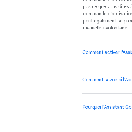
pas ce que vous dites à
commande d'activation,
peut également se prod
manuelle involontaire.
Comment activer l'Assi
Vous pouvez activer l'A
Comment savoir si l'As
pouvez dire "Hey Googl
bouton Marche/Arrêt ou
Un indicateur d'état su
Pourquoi l'Assistant Goo
sur le dessus de votre 
Il arrive parfois que l