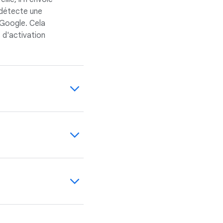
 détecte une
 Google. Cela
 d'activation
mple, vous
e sur le
qui clignotent
.
ort que vous