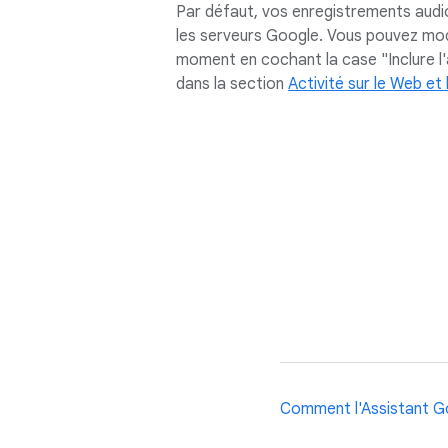
Par défaut, vos enregistrements audi
Google Home pour les 
les serveurs Google. Vous pouvez mod
Nous nous efforçons c
moment en cochant la case "Inclure l'
des technologies qui co
dans la section
Activité sur le Web et 
Comment l'Assistant Go