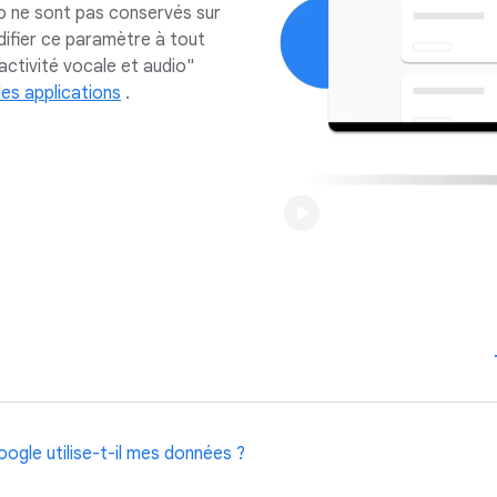
o ne sont pas conservés sur
enceintes intelligentes et les écrans connectés.
ifier ce paramètre à tout
onstamment d'améliorer nos systèmes pour tous, par exempl
activité vocale et audio"
ntribuent à réduire les activations involontaires.
les applications
.
ogle utilise-t-il mes données ?