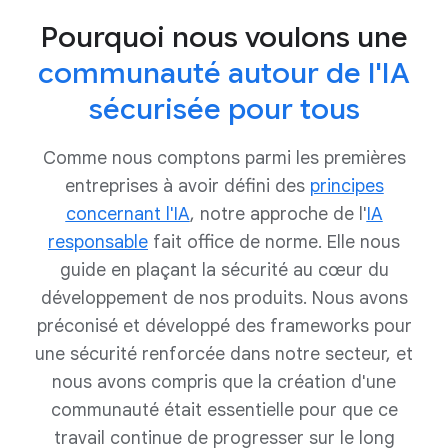
protection responsifs, durables et adaptables pour
données requises pour entraîner le
concevoir et partager des ressources,
Pourquoi nous voulons une
assurer sécurité et confidentialité. Nous
modèle vous aidera à déterminer
recommandations et outils liés au framework d'IA
continuerons d'adapter et de développer le SAIF
communauté autour de l'IA
les règles, protocoles et
sécurisé, ainsi que d'autres bonnes pratiques
pour tenir compte des nouveaux risques, de
contrôles à mettre en place dans
concernant le développement d'applications d'IA.
sécurisée pour tous
l'évolution du secteur et des avancées de l'IA.
le cadre du SAIF.
Étape 2 : Créez la bonne équipe
Comme nous comptons parmi les premières
Le développement et le
entreprises à avoir défini des
principes
déploiement de systèmes d'IA,
comme ceux des systèmes
concernant l'IA
, notre approche de l'
IA
traditionnels, nécessitent la
responsable
fait office de norme. Elle nous
collaboration de plusieurs équipes.
guide en plaçant la sécurité au cœur du
Les systèmes d'IA sont souvent
développement de nos produits. Nous avons
complexes et peu transparents.
préconisé et développé des frameworks pour
Ils incluent de nombreuses
une sécurité renforcée dans notre secteur, et
variables, reposent sur un grand
volume de données et nécessitent
nous avons compris que la création d'une
beaucoup de ressources. De plus,
communauté était essentielle pour que ce
ils peuvent être utilisés pour
travail continue de progresser sur le long