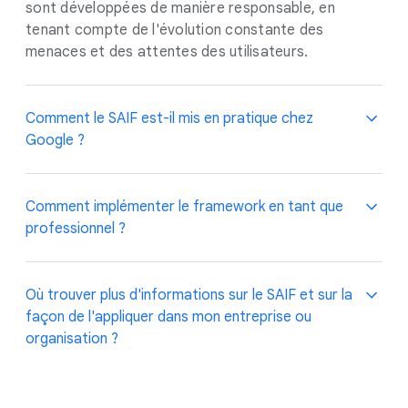
sont développées de manière responsable, en
tenant compte de l'évolution constante des
menaces et des attentes des utilisateurs.
Comment le SAIF est-il mis en pratique chez
Google ?
Google est depuis longtemps un précurseur de l'IA
Comment implémenter le framework en tant que
responsable et du développement de la
professionnel ?
cybersécurité. Depuis de nombreuses années, nous
définissons les bonnes pratiques concernant les
innovations liées à l'IA. Notre framework d'IA
Consultez notre
guide rapide
sur l'implémentation du
Où trouver plus d'informations sur le SAIF et sur la
sécurisé découle de notre longue expérience et des
framework SAIF :
façon de l'appliquer dans mon entreprise ou
bonnes pratiques que nous avons développées et
Étape 1 : Comprenez en quoi consistera
organisation ?
mises en place, et reflète l'approche de Google
son utilisation
concernant la conception d'applications basées sur
Comprendre le problème métier
le ML et l'IA générative, dotées de systèmes de
spécifique que l'IA résoudra et les
Tenez-vous informé ! Google va continuer à