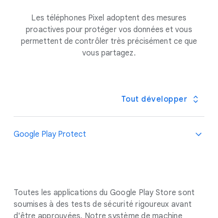
ce que vous avez saisi ou prononcé. Ces
savoir plus
interprète".
En savoir plus
dites à Google ni à qui que ce soit d'autre. Par
Les téléphones Pixel adoptent des mesures
informations seront alors combinées aux
défaut, Google ne conserve pas les enregistrements
proactives pour protéger vos données et vous
enseignements tirés des informations d'autres
audio de l'Assistant dans votre compte Google.
En
permettent de contrôler très précisément ce que
utilisateurs pour créer des modèles de saisie et de
savoir plus
vous partagez.
reconnaissance vocale plus performants.
En savoir
plus
Tout développer
Google Play Protect
Toutes les applications du Google Play Store sont
soumises à des tests de sécurité rigoureux avant
d'être approuvées. Notre système de machine