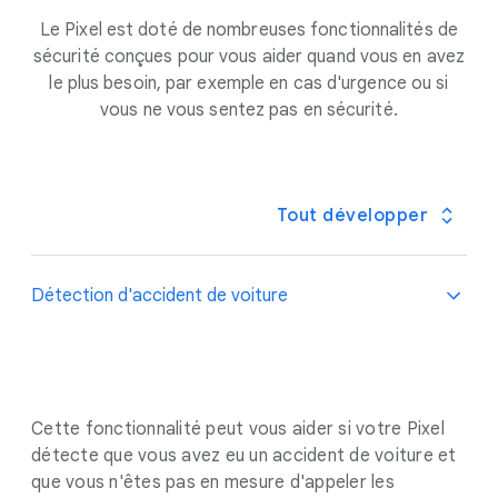
certaines applications à accéder à votre position en
informations. Nous vous tenons ainsi informé des
Le Pixel est doté de nombreuses fonctionnalités de
arrière-plan ou uniquement quand vous les utilisez.
données que nous recueillons, de la manière dont
sécurité conçues pour vous aider quand vous en avez
Vous pouvez aussi restreindre leur accès. Android
elles sont utilisées et des raisons pour lesquelles
le plus besoin, par exemple en cas d'urgence ou si
réinitialise automatiquement les autorisations pour
nous les collectons. Nous avons intégré des
vous ne vous sentez pas en sécurité.
les applications que vous n'avez pas utilisées. Au
paramètres de traitement des données faciles à
cours d'un mois normal, Android réinitialise
utiliser dans votre compte Google, pour que vous
automatiquement plus de trois milliards
puissiez déterminer les paramètres de
d'autorisations pour plus d'un milliard d'applications
confidentialité qui vous conviennent.
En savoir plus
Tout développer
installées.
Détection d'accident de voiture
Cette fonctionnalité peut vous aider si votre Pixel
détecte que vous avez eu un accident de voiture et
que vous n'êtes pas en mesure d'appeler les