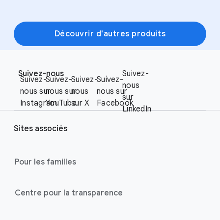
Découvrir d'autres produits
F
S
o
Suivez-nous
Suivez-
o
Suivez-
Suivez-
Suivez-
Suivez-
o
nous
c
nous sur
nous sur
nous
nous sur
t
sur
i
Instagram
YouTube
sur X
Facebook
e
LinkedIn
a
r
l
Sites associés
l
M
i
o
n
Pour les familles
d
u
k
l
s
Centre pour la transparence
e