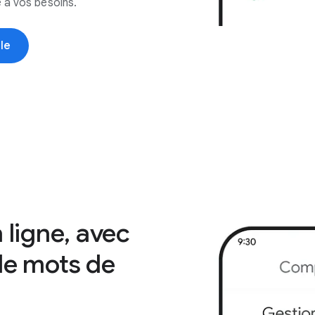
 à vos besoins.
le
 ligne, avec
de mots de