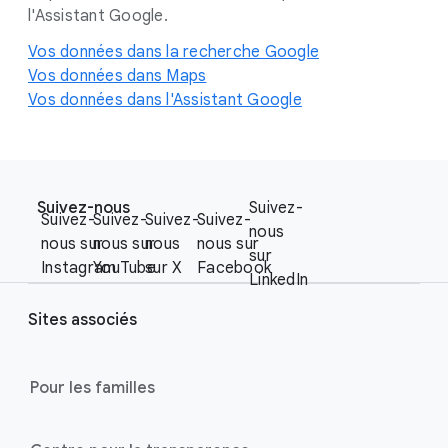
l'Assistant Google.
Vos données dans la recherche Google
Vos données dans Maps
Vos données dans l'Assistant Google
F
S
o
Suivez-nous
Suivez-
o
Suivez-
Suivez-
Suivez-
Suivez-
o
nous
c
nous sur
nous sur
nous
nous sur
t
sur
i
Instagram
YouTube
sur X
Facebook
e
LinkedIn
a
r
l
Sites associés
l
M
i
o
n
Pour les familles
d
u
k
l
s