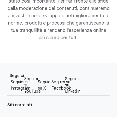
stato così importante. Per far fronte alle sfide
della moderazione dei contenuti, continueremo
a investire nello sviluppo e nel miglioramento di
norme, prodotti e processi che garantiscano la
tua tranquillità e rendano l'esperienza online
più sicura per tutti.
F
S
o
Seguici
o
Seguici
Seguici
o
Seguici su
Seguici
Seguici su
c
su
su
t
Instagram
su X
Facebook
i
YouTube
LinkedIn
e
a
r
l
Siti correlati
l
M
i
o