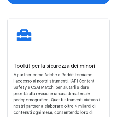
accademico per contrastare le attività terroristiche
sostenere la sua rete di 135 organizzazioni di fact
e di estremismo violento online.
checking. Complessivamente, le nostre
collaborazioni hanno fornito competenze di verifica
digitale a oltre 550.000 giornalisti e ne abbiamo
formati altri 2,6 milioni online.
Toolkit per la sicurezza dei minori
A partner come Adobe e Reddit forniamo
l'accesso ai nostri strumenti, l'API Content
Safety e CSAI Match, per aiutarli a dare
priorità alla revisione umana di materiale
pedopornografico. Questi strumenti aiutano i
nostri partner a elaborare oltre 4 miliardi di
contenuti ogni mese, consentendo loro di