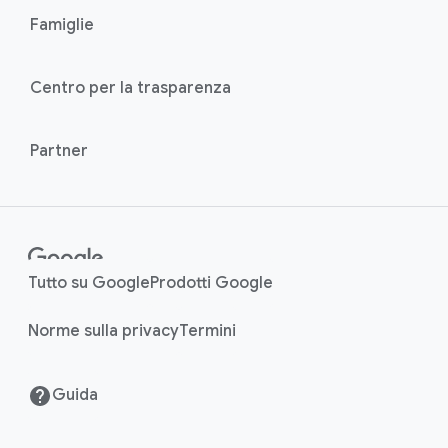
o
n
Famiglie
d
u
k
l
s
Centro per la trasparenza
e
Partner
Tutto su Google
Prodotti Google
Norme sulla privacy
Termini
Guida