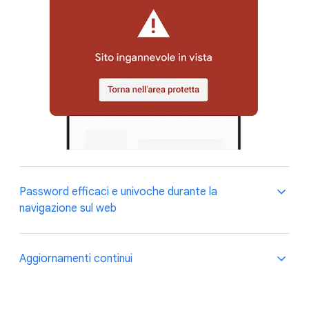
Password efficaci e univoche durante la
navigazione sul web
Password efficaci e univoche
Aggiornamenti continui
durante la navigazione sul web
Chrome viene aggiornato automaticamente ogni 6