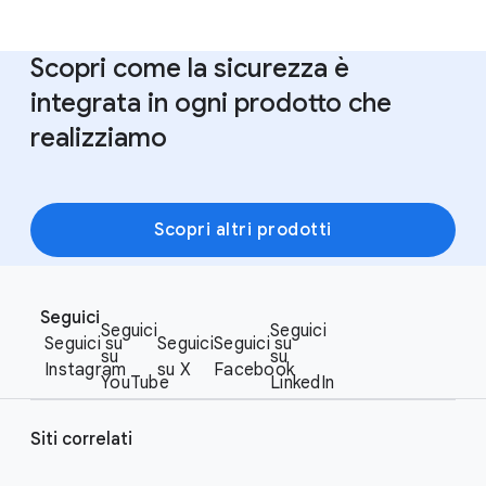
Scopri come la sicurezza è
integrata in ogni prodotto che
realizziamo
Scopri altri prodotti
F
S
o
Seguici
o
Seguici
Seguici
o
Seguici su
Seguici
Seguici su
c
su
su
t
Instagram
su X
Facebook
i
YouTube
LinkedIn
e
a
r
l
Siti correlati
l
M
i