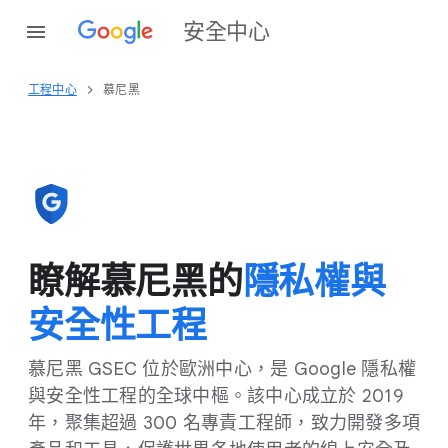
安全​中心
工程​中心
慕尼黑
瞭解慕​尼黑​的
隱​私權​與​
安全性​工程
慕尼黑 GSEC 位於​歐洲​中心，​是 Google 隱​私權​
與​安全性​工程​的​全球​中樞。​該​中心​成立​於 2​01​9
年，​聚集​超過 30​0 名​專責​工程師，​致力​開發​多​項​