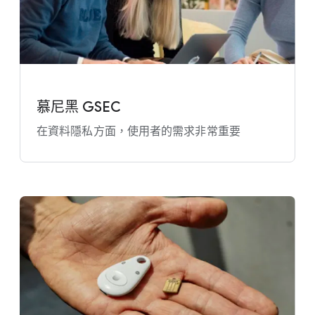
慕尼黑 GSEC
在​資料​隱私​方面，​使用​者​的​需求​非常​重要