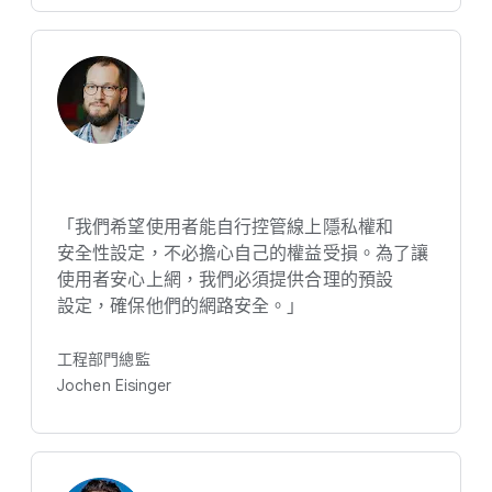
「我們​希望​使用​者​能​自行​控管線​上​隱​私權​和​
安全性​設定，​不必​擔心​自己​的​權益​受損。​為了​讓​
使用​者​安心​上網，​我們​必須​提供​合理​的​預設​
設定，​確保​他們​的​網路​安全。​」
工程​部門​總監
Jochen Eisinger