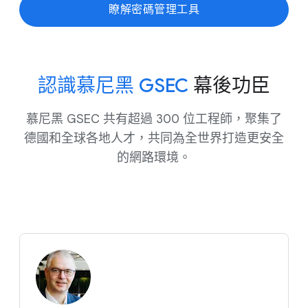
瞭解​密碼​管理​工具
認識​慕尼黑 GSEC
幕​後​功臣
慕尼黑 GSEC 共有​超過 300 位​工程師，​聚集​了​
德國​和​全球​各​地人才，​共同​為​全世界​打造​更​安全​
的​網路​環境。