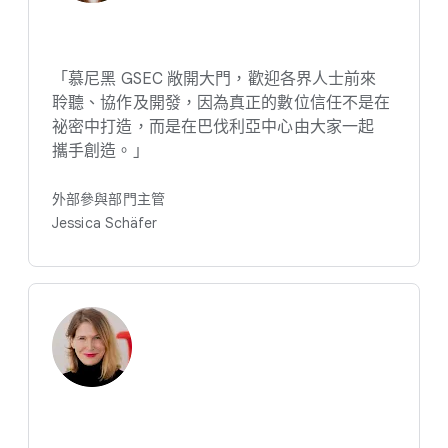
「慕尼​黑 GSEC 敞​開​大門，​歡迎​各界​人士​前來​
聆聽、​協作​及​開發，​因為​真正​的​數位​信任​不​是​在​
祕密​中​打造，​而​是​在​巴伐利亞​中心​由​大家​一起​
攜手​創造。​」
外部​參與​部門​主管
Jessica Schäfer