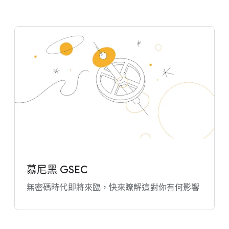
慕尼黑 GSEC
無​密碼時代​即將​來臨，​快來​瞭解​這​對​你​有​何​影響