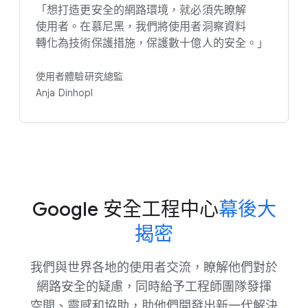
「想​打造​更​安全​的​網路​環境，​就​必須​先​瞭解​
使用者。​在​慕尼黑，​我們​將​使用​者​洞察​資料​
轉化為​技術​保護​措施，​保護​數​十億人​的​安全。​」
使用​者​體驗​研究​總監
Anja Dinhopl
Google 安全​工程​中心
​幕後​大​
揭密
我們​與​世界​各​地​的​使用​者​交流，​瞭解​他們​對於​
網路​安全​的​疑慮，​同時​給​予​工程師團隊​發揮​
空間、​靈感​和​協助，​助​他們​開發出​新一​代​解決​