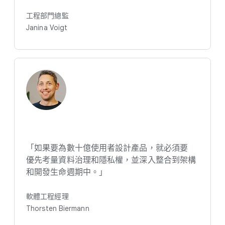
工程​部門​總監
Janina Voigt
「如果​要​為​數​十億​使用​者​設計​產品，​就​必須​要​
優先​考量​資料​治理​和​隱​私權，​並​深入​整合​到​架構​
和​開發生​命​週期​中。​」
軟體​工程​經理
Thorsten Biermann