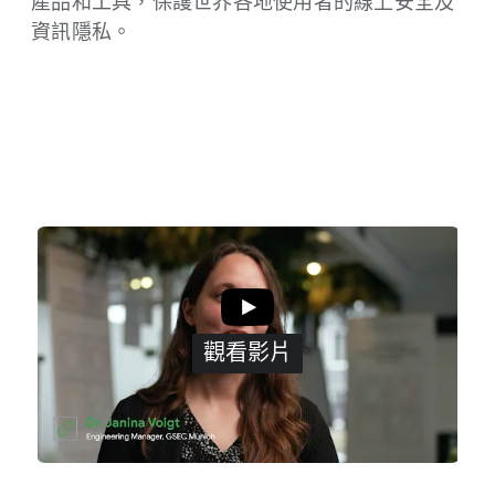
產品​和​工具，​保護​世界​各​地​使用者​的​線上​安全​及​
資訊​隱私。
觀​看​影片