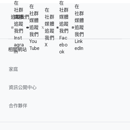
在​
在​
F
在​
在​
社群​
在​
社群​
S
社群​
社群​
o
追蹤​我們
媒體​
社群​
媒體​
o
媒體​
媒體​
o
追蹤​
媒體​
追蹤​
c
追蹤​
追蹤​
t
我們
追蹤​
我們
i
我們
我們
e
Inst
我們
Fac
a
You
Link
agra
X
ebo
r
l
Tube
edIn
相關​網站
m
ok
l
M
i
o
n
家庭
d
u
k
l
s
資訊​公開​中心
e
合作​夥伴