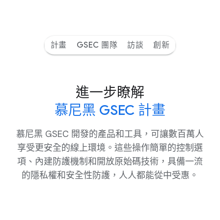
計畫
GSEC 團隊
訪談
創新
進一步​瞭解
​慕尼黑 GSEC 計畫
慕尼黑 GSEC 開發​的​產品​和​工具，​可​讓​數百萬​人​
享受​更​安全​的​線上​環境。​這些​操作​簡單​的​控制​選​
項、​內建​防​護​機制​和​開放​原始碼​技術，​具備​一流​
的​隱私權​和​安全性​防護，​人人​都​能​從​中​受惠。