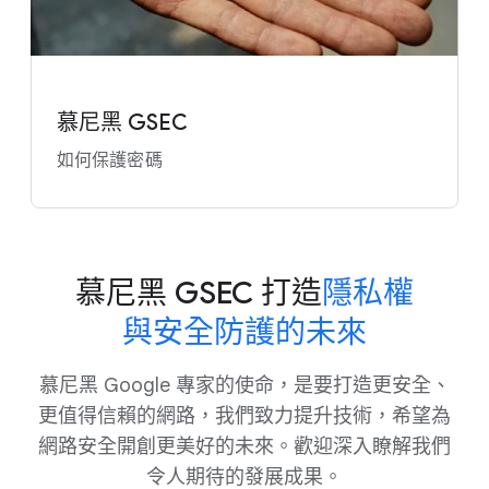
慕尼黑 GSEC
如何​保護​密碼
慕尼黑 GSEC 打造
​隱私權
與​安全​防護​的​未來
慕尼黑 Google 專家​的​使命，​是​要​打造​更​安全、​
更值​得​信賴​的​網路，​我們​致力​提升​技術，​希望​為​
網路​安全​開創更​美好​的​未來。​歡迎​深入​瞭解​我們​
令​人​期待​的​發展​成果。