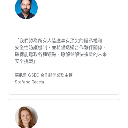
「我們​認為​所有​人皆​應​享​有​頂尖​的​隱私權​和​
安全性​防護​機制，​並​希望​透過​合作​夥伴​關係，​
確保​能​聽取​各​種​觀點，​瞭解​並​解決​複雜​的​未來​
安全​挑戰」
慕尼黑 GSEC 合作夥伴​業務​主管
Stefano Reccia