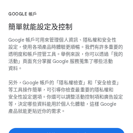
GOOGLE 帳戶
簡單​就​能​設定​及​控制
Google 帳戶​可用來​管理​個人​資訊、​隱私權​和​安全性​
設定，​使用​各​項​產品​時​體驗​更​順暢。​我們​有​許多​重要​的​
透明​度​和​帳戶​控管​工具。​舉例來​說，​你​可以​透過​「我​的​
活動」​頁面​充分​掌握 Google 服務​蒐集​了​哪些​活動​
資料。
另外，​Google 帳戶​的​「隱私權​檢查」​和​「安全​檢查」​
等​工具​操​作​簡單，​可​引導​你​檢查​最​重要​的​隱私權​和​
安全性​設定​選項。​你​還​可以​調整​活動​控制​項​和​廣告​設定​
等，​決定​哪些​資料​能​用​於​個人​化​體驗，​這樣 Google
產品​就​能​更​貼​近​你​的​需求。