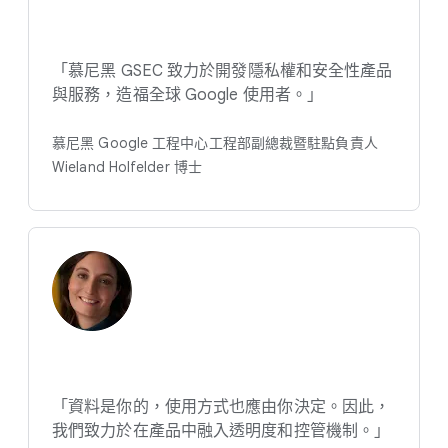
「慕尼​黑 GSEC 致力​於​開發​隱​私權​和​安全性​產品​
與​服務，​造福​全球 Google 使用者。​」
慕尼黑 Google 工程​中心​工程部​副總裁​暨​駐點​負責​人
Wieland Holfelder 博士
「資料​是​你​的，​使用​方式​也​應​由​你​決定。​因此，​
我們​致力於​在​產品​中​融入​透明度​和​控管​機制。​」