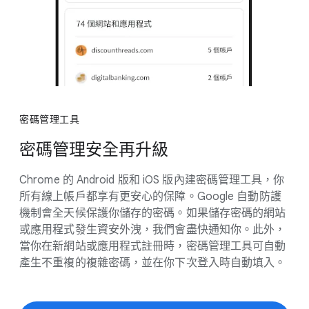
密碼​管理​工具
密碼​管理​安全​再​升級
Chrome 的 A​ndroid 版​和 iO​S 版​內​建密​碼​管理​工具，​你​
所有​線​上​帳戶​都​享有​更​安心​的​保障。​Google 自動​防護​
機制會​全​天​候​保護​你​儲存​的​密碼。​如果​儲​存​密碼​的​網站​
或​應用​程式​發生​資安​外洩，​我們​會​盡快​通知你。​此外，​
當你​在​新網站​或​應用​程式​註冊​時，​密碼​管理​工具​可​自動​
產生​不​重複​的​複雜​密碼，​並​在​你​下​次​登入​時​自動​填入。