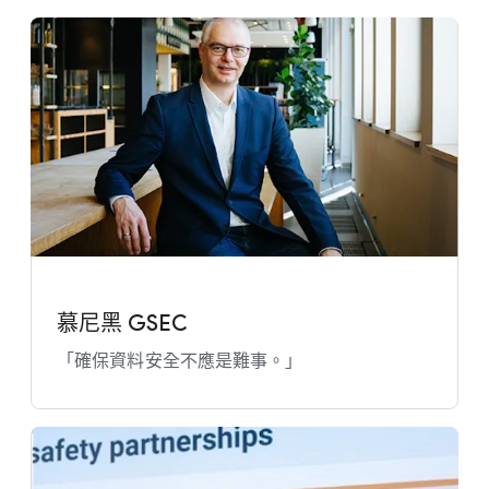
慕尼黑 GSEC
「確保​資料​安全​不應​是​難事。​」