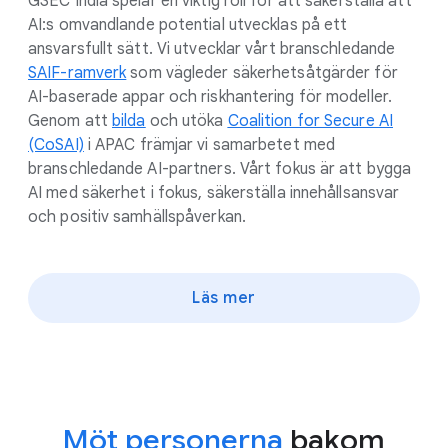
GSEC India spelar en viktig roll för att säkerställa att
AI:s omvandlande potential utvecklas på ett
ansvarsfullt sätt. Vi utvecklar vårt branschledande
SAIF-ramverk
som vägleder säkerhetsåtgärder för
AI-baserade appar och riskhantering för modeller.
Genom att
bilda
och utöka
Coalition for Secure AI
(CoSAI)
i APAC främjar vi samarbetet med
branschledande AI-partners. Vårt fokus är att bygga
AI med säkerhet i fokus, säkerställa innehållsansvar
och positiv samhällspåverkan.
Läs mer
Möt personerna
bakom