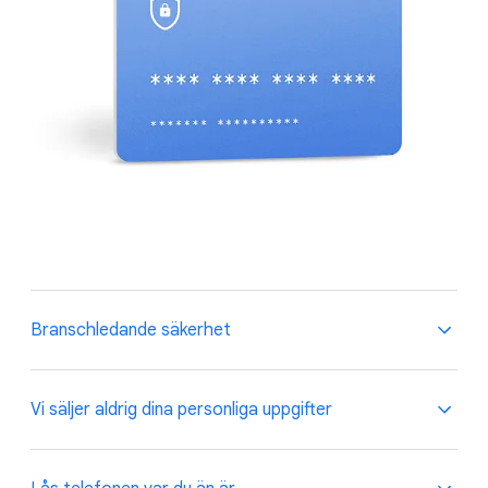
Branschledande säkerhet
Branschledande säkerhet
Vi säljer aldrig dina personliga uppgifter
.
Dina betalningsmetoder sparas i ditt Google-konto