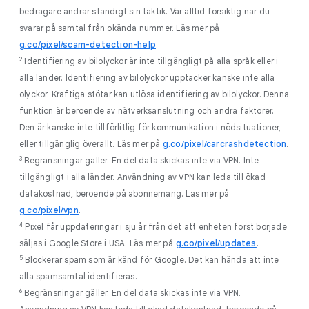
bedragare ändrar ständigt sin taktik. Var alltid försiktig när du
svarar på samtal från okända nummer. Läs mer på
g.co/pixel/scam-detection-help
.
2
Identifiering av bilolyckor är inte tillgängligt på alla språk eller i
alla länder. Identifiering av bilolyckor upptäcker kanske inte alla
olyckor. Kraftiga stötar kan utlösa identifiering av bilolyckor. Denna
funktion är beroende av nätverksanslutning och andra faktorer.
Den är kanske inte tillförlitlig för kommunikation i nödsituationer,
eller tillgänglig överallt. Läs mer på
g.co/pixel/carcrashdetection
.
3
Begränsningar gäller. En del data skickas inte via VPN. Inte
tillgängligt i alla länder. Användning av VPN kan leda till ökad
datakostnad, beroende på abonnemang. Läs mer på
g.co/pixel/vpn
.
4
Pixel får uppdateringar i sju år från det att enheten först började
säljas i Google Store i USA. Läs mer på
g.co/pixel/updates
.
5
Blockerar spam som är känd för Google. Det kan hända att inte
alla spamsamtal identifieras.
6
Begränsningar gäller. En del data skickas inte via VPN.