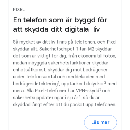
PIXEL
En
telefon
som
är
byggd
för
att
skydda
ditt
digitala
liv
Så mycket av ditt liv finns på telefonen, och Pixel
skyddar allt. Säkerhetschipet Titan M2 skyddar
det som är viktigt för dig, från ekonomi till foton,
medan inbyggda säkerhetsfunktioner skyddar
enhetsåtkomst, skyddar dig mot bedrägerier
under telefonsamtal och meddelanden med
1
2
bedrägeridetektering
, upptäcker bilolyckor
med
3
mera. Alla Pixel-telefoner har VPN-skydd
och
4
säkerhetsuppdateringar i sju år
, så du är
skyddad långt efter att du packat upp telefonen.
Läs mer