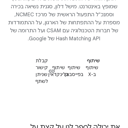
שמופץ באינטרנט. מישל דלון, סגנית נשיאה בכירה
וסמנכ"ל התפעול הראשית של מרכז NCMEC,
מספרת על ההתפתחות של הארגון, על ההתמודדות
של חברות הטכנולוגיה עם CSAM ועל התרומה של
Hash Matching API של Google.
שיתוף
קבלת
שיתוף
שיתוף
שיתוף
קישור
ב-X
בפייסבוק
בלינקדאין
שניתן
לשתף
את יכולה לספר לנו על קצת על