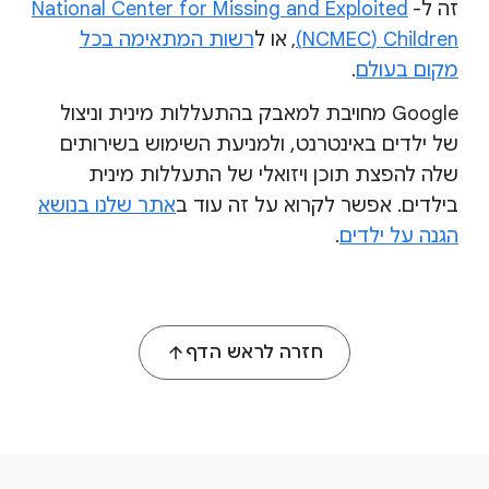
זה ל-
National Center for Missing and Exploited
Children ‏(NCMEC)
או ל
רשות המתאימה בכל
,
מקום בעולם
.
‫Google מחויבת למאבק בהתעללות מינית וניצול
של ילדים באינטרנט, ולמניעת השימוש בשירותים
שלה להפצת תוכן ויזואלי של התעללות מינית
בילדים. אפשר לקרוא על זה עוד ב
אתר שלנו בנושא
הגנה על ילדים
.
חזרה לראש הדף
F