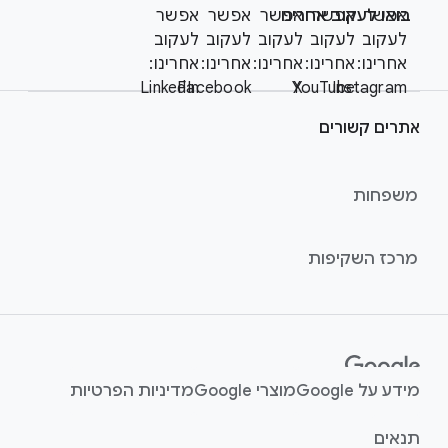
S
o
אפשר
אפשר
בואו לעקוב אחרינו
אפשר
אפשר
אפשר
o
o
לעקוב
לעקוב
לעקוב
לעקוב
לעקוב
c
t
אחרינו:
אחרינו:
אחרינו:
אחרינו:
אחרינו:
i
LinkedIn
Facebook
YouTube
X
Instagram
e
a
r
l
אתרים קשורים
l
M
i
o
n
d
משפחות
u
k
l
s
מרכז השקיפות
e
מידע על Google
מוצרי Google
מדיניות הפרטיות
תנאים