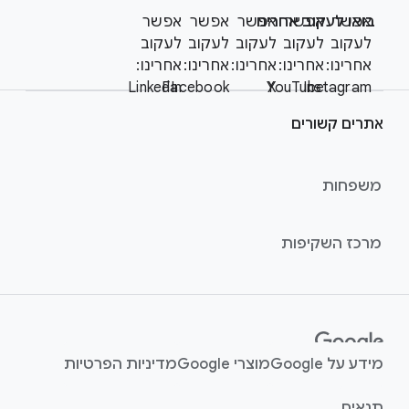
S
o
אפשר
אפשר
בואו לעקוב אחרינו
אפשר
אפשר
אפשר
o
o
לעקוב
לעקוב
לעקוב
לעקוב
לעקוב
c
t
אחרינו:
אחרינו:
אחרינו:
אחרינו:
אחרינו:
i
LinkedIn
Facebook
YouTube
X
Instagram
e
a
r
l
אתרים קשורים
l
M
i
o
n
d
משפחות
u
k
l
s
מרכז השקיפות
e
מידע על Google
מוצרי Google
מדיניות הפרטיות
תנאים