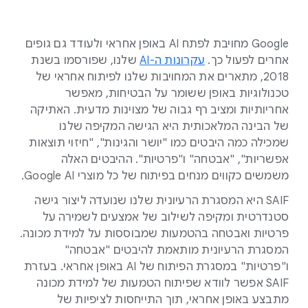
‫Google מחויבת לפתח AI באופן אחראי ולעודד גם גופים
אחרים לפעול כך.
עקרונות ה-AI
שלנו, שפורסמו בשנת
2018, מתארים את המחויבות שלנו לפיתוח אחראי של
טכנולוגיות באופן ששומר על הבטיחות, מאפשר
אחריותיות ומציב רף גבוה של מצוינות מדעית. האתיקה
של הבינה המלאכותית היא הגישה המקיפה שלנו
שמכילה כמה היבטים כמו "יושר והגינות", "חיזוי תוצאות
אפשריות", "אבטחה" ו"פרטיות". ההיבטים האלה
משמשים כקווים מנחים בפיתוח של כל מוצרי Google AI.‏
‫SAIF היא המסגרת הרעיונית שלנו שנועדה ליצור גישה
סטנדרטית ומקיפה לשילוב של אמצעים לשמירה על
פרטיות ואבטחה בהטמעות שמבוססות על למידת מכונה.
המסגרת הרעיונית מותאמת להיבטים "אבטחה"
ו"פרטיות" במסגרת הפיתוח של AI באופן אחראי. בעזרת
SAIF אפשר לוודא שפיתוח הטמעות של למידת מכונה
מתבצע באופן אחראי, תוך התייחסות לציפיות של