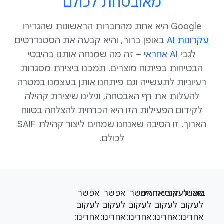
מאובטחת לכולם
הפיתוח והפריסה של מערכות AI הם
פעולות רב-תחומיות, ממש כמו
‫Google היא אחת מהחברות הראשונות שהגדירו
במערכות מסורתיות.
עקרונות AI
באופן ברור, והיא קבעה את הסטנדרטים
בדרך כלל, מערכות AI הן מורכבות
לגבי
AI אחראי
– זה מה שמנחה אותנו בהיבטי
ומעורפלות, יש בהן מספר גדול של
הבטיחות בפיתוח מוצרים. תמכנו ביצירת מסגרות
חלקים משתנים, הן מתבססות על
רעיוניות לתעשייה וגם פיתחנו אותן בעצמנו במטרה
כמויות גדולות של נתונים, הן צורכות
הרבה משאבים, אפשר להשתמש
להעלות את רף האבטחה, וגילינו שיצירת קהילה
בהן להטמעה של החלטות
לקידום הפעילות הזו היא הכרחית להצלחה בטווח
שמבוססות על שיפוט והן יכולות
הארוך. זו הסיבה שאנחנו שמחים ליצור קהילת SAIF
ליצור תוכן חדש שעלול להיות פוגעני
לכולם.
או מזיק או שעלול להיתפס
כסטריאוטיפ או הטיה חברתית.
מקימים צוות רב-תחומי מתאים כדי
F
לוודא ששיקולי אבטחה, פרטיות,
S
o
סיכון ותאימות נכללים מההתחלה.
אפשר
אפשר
בואו לעקוב אחרינו
אפשר
אפשר
אפשר
o
o
שלב 3 – קובעים את הבסיס עם מדריך
לעקוב
לעקוב
לעקוב
לעקוב
לעקוב
c
למתחילים בנושא AI
t
אחרינו:
אחרינו:
אחרינו:
אחרינו:
אחרינו:
i