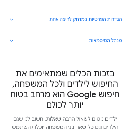
אם אתם חולקים מכשיר עם משתמשים אחרים, אתם
הגדרות הפרטיות במרחק לחיצה אחת
בטח לא רוצים שהם יראו את החיפושים שעשיתם במצב
פרטי. אתם יכולים
להפעיל את Face ID
במצב פרטי כדי
שהחיפושים שלכם יהיו מאובטחים יותר.
קל למצוא את אמצעי הבקרה על הפרטיות ולהשתמש
מנהל הסיסמאות
בהם. פשוט לוחצים על תמונת הפרופיל כדי לגשת
לתפריט של החשבון, ובלחיצה אחת מוחקים את
היסטוריית החיפושים מהזמן האחרון בחשבון Google.
באפליקציית Google יש מנהל סיסמאות שמציע
.
סיסמאות חזקות, שומר וממלא אותן איפה שצריך.
בזכות הכלים שמתאימים את
החיפוש לילדים ולכל המשפחה,
חיפוש Google הוא מרחב בטוח
יותר לכולם
ילדים נוטים לשאול הרבה שאלות. חשוב לנו שגם
הילדים וגם כל שאר בני המשפחה יוכלו להשתמש