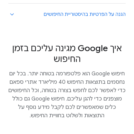
נקודה.
בחיפוש Google יש
אמצעי בקרה על הפרטיות
הגנה על הפרטיות בהיסטוריית החיפושים
שמאפשרים לכם לקבוע מה לשמור בחשבון Google.
אתם גם יכולים להפעיל
מחיקה אוטומטית
כדי שהנתונים
יימחקו אוטומטית במרווחי זמן שתבחרו.
אם אתם חולקים מכשיר עם משתמשים אחרים, אתם
.
בטח לא רוצים שהם יוכלו להיכנס לדף "הפעילות שלי"
איך Google מגינה עליכם בזמן
ולראות את היסטוריית החיפושים ששמורה שם. מעכשיו
החיפוש
אתם יכולים להגדיר דרישה לאימות נוסף כדי לגשת אל
הפעילות שלי
. כשההגדרה הזו מופעלת, צריך לספק מידע
נוסף (למשל סיסמה או אימות דו-שלבי) כדי לראות את
חיפוש Google הוא פלטפורמה בטוחה יותר. בכל יום
ההיסטוריה המלאה.
נחסמים בתוצאות החיפוש 40 מיליארד אתרי ספאם
כדי לאפשר לכם לחפש בצורה בטוחה, וכל החיפושים
מוצפנים כדי להגן עליכם. חיפוש Google גם כולל
כלים שמאפשרים לכם לקבל מידע נוסף על
התוצאות ולשלוט בחוויית החיפוש.