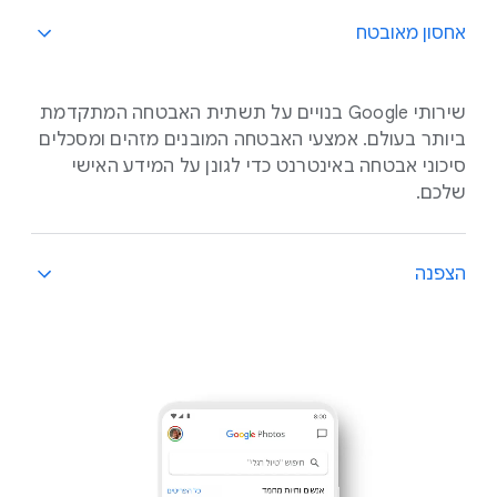
אחסון מאובטח
שירותי Google בנויים על תשתית האבטחה המתקדמת
ביותר בעולם. אמצעי האבטחה המובנים מזהים ומסכלים
סיכוני אבטחה באינטרנט כדי לגונן על המידע האישי
שלכם.
הצפנה
ההצפנה שומרת על פרטיות הנתונים ומאבטחת אותם
כשהם מועברים ממקום למקום. כשאתם מאחסנים את
התמונות שלכם, הנתונים שאתם יוצרים עוברים בין
המכשיר שלכם לשירותי Google ולמרכזי הנתונים שלנו.
אנחנו מגינים על הנתונים האלה באמצעות מספר שכבות
אבטחה, כולל טכנולוגיות הצפנה מובילות כמו HTTPS