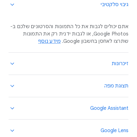
גיבוי סלקטיבי
אתם יכולים לגבות את כל התמונות והסרטונים שלכם ב-
Google Photos, או לגבות ידנית רק את התמונות
שתרצו לאחסן בחשבון Google.
מידע נוסף
זיכרונות
היזכרו ברגעים הכי שמחים שלכם – הם מוצגים רק לכם.
תצוגת מפה
אתם יכולים להסתיר זיכרונות עם אנשים מסוימים או
זיכרונות מתקופות מסוימות. ואפשר גם להשבית את
הפיצ'ר הזה לחלוטין.
מידע נוסף
עיינו בתמונות שלכם לפי המיקום שלהן במפה
Google Assistant
אינטראקטיבית שגלויה רק לכם. תצוגת המפה הזו
מבוססת על נתוני המיקום ששמורים בחשבון שלכם ב-
Google. אפשר לערוך ולהסיר את פרטי המיקום האלה
אתם יכולים להיעזר ב-Google Assistant כדי למצוא,
Google Lens