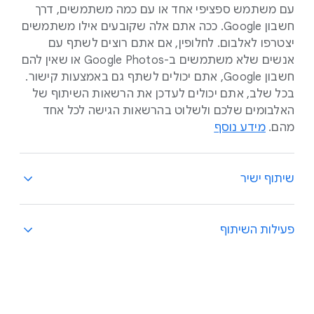
עם משתמש ספציפי אחד או עם כמה משתמשים, דרך
חשבון Google. ככה אתם אלה שקובעים אילו משתמשים
יצטרפו לאלבום. לחלופין, אם אתם רוצים לשתף עם
אנשים שלא משתמשים ב-Google Photos או שאין להם
חשבון Google, אתם יכולים לשתף גם באמצעות קישור.
בכל שלב, אתם יכולים לעדכן את הרשאות השיתוף של
האלבומים שלכם ולשלוט בהרשאות הגישה לכל אחד
מהם.
מידע נוסף
שיתוף ישיר
כשאתם משתפים תמונות וסרטונים באופן חד-פעמי,
פעילות השיתוף
אתם יכולים להוסיף אותם לשיחה פרטית פעילה
באפליקציה.
מידע נוסף
כל מה ששיתפתם דרך Google Photos נמצא במקום
אחד, כדי שתוכלו למצוא את כל הרגעים ששיתפתם עם
החברים והמשפחה.