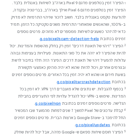
‫1
הפיצ'ר זמין בטלפונים מדגם Pixel 9 בארה"ב לשיחות באנגלית בלבד.
הפיצ'ר זמין בטלפונים מדגם Pixel 6 ואילך בארה"ב, בבריטניה ובקנדה,
להודעות טקסט באנגלית בלבד. חשוב לזכור שזיהוי התרמיות לא מדויק
ב-100%, ושהאנשים שמאחורי התרמיות משנים טקטיקה כל הזמן. תמיד
כדאי להיזהר כשעונים לשיחות ממספרים לא מזוהים. פרטים נוספים
זמינים בכתובת
g.co/pixel/scam-detection-help
.
‫2
הפיצ'ר "זיהוי של תאונת דרכים" זמין רק בחלק מהשפות והמדינות. יכול
להיות שהפיצ'ר לא יזהה את כל סוגי התאונות. פעילויות בעצימות גבוהה
עלולות להפעיל זיהוי של תאונת דרכים. הפיצ'ר הזה תלוי בחיבור לרשת
ובגורמים אחרים, ויכול להיות שהוא לא יהיה מהימן כאמצעי תקשורת
בשעת חירום או שהוא לא יהיה זמין בכל האזורים. פרטים נוספים זמינים
בכתובת
g.co/pixel/carcrashdetection
.
‫3
בכפוף להגבלות. יש נתונים שלא מועברים דרך VPN. לא זמין בכל
המדינות. שימוש ב-VPN יכול להגדיל עלויות לפי התעריפים בחבילת
הגלישה. פרטים נוספים זמינים בכתובת
g.co/pixel/vpn
.
‫4
קבלת עדכונים של Pixel למשך 7 שנים לפחות מהמועד שבו המכשיר
החל להימכר ב-Google Store בארצות הברית. פרטים נוספים זמינים
בכתובת
g.co/pixel/updates
.
‫5
הפיצ'ר חוסם שיחות ספאם ש-Google מזהה, אבל יכול להיות שחלק