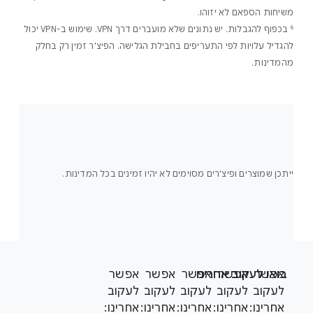
משיחות הספאם לא יזוהו.
‫6
בכפוף להגבלות. יש נתונים שלא מועברים דרך VPN. שימוש ב-VPN יכול
להגדיל עלויות לפי התעריפים בחבילת הגלישה. הפיצ'ר זמין רק בחלק
מהמדינות.
ייתכן שמוצרים ופיצ'רים מסוימים לא יהיו זמינים בכל המדינות.
F
S
o
אפשר
אפשר
בואו לעקוב אחרינו
אפשר
אפשר
אפשר
o
o
לעקוב
לעקוב
לעקוב
לעקוב
לעקוב
c
t
אחרינו:
אחרינו:
אחרינו:
אחרינו:
אחרינו: