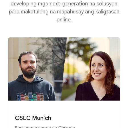
develop ng mga next-generation na solusyon
para makatulong na mapahusay ang kaligtasan
online.
GSEC Munich
Sarili mong space sa Chrome