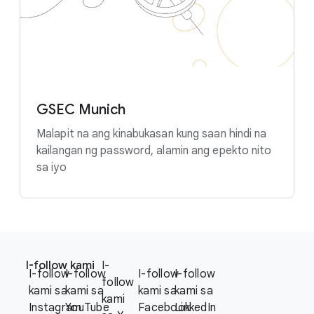
GSEC Munich
Malapit na ang kinabukasan kung saan hindi na
kailangan ng password, alamin ang epekto nito
sa iyo
F
S
o
I-follow kami
I-
o
I-follow
I-follow
I-follow
I-follow
o
follow
c
kami sa
kami sa
kami sa
kami sa
t
kami
i
Instagram
YouTube
Facebook
LinkedIn