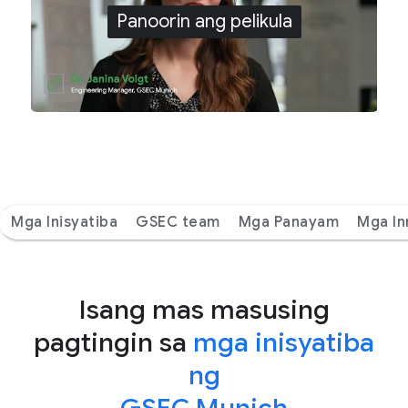
Panoorin ang pelikula
Mga Inisyatiba
GSEC team
Mga Panayam
Mga In
Isang mas masusing
pagtingin sa
mga inisyatiba
ng