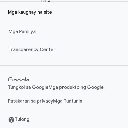
e
sa X
a
r
l
Mga kaugnay na site
l
M
i
o
n
Mga Pamilya
d
u
k
l
s
Transparency Center
e
Tungkol sa Google
Mga produkto ng Google
Patakaran sa privacy
Mga Tuntunin
Tulong