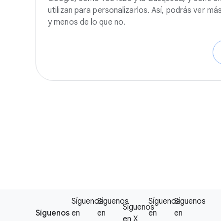
utilizan para personalizarlos. Así, podrás ver má
y menos de lo que no.
F
Síguenos
Síguenos
Síguenos
Síguenos
S
Síguenos
o
Síguenos
en
en
en
en
o
en X