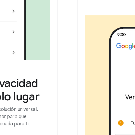
ivacidad
olo
lugar
olución universal.
usar para que
cuada para ti.