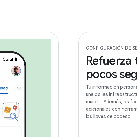
CONFIGURACIÓN DE S
Refuerza
pocos
se
Tu información person
una de las infraestruc
mundo. Además, es fáci
adicionales con herram
las llaves de acceso.