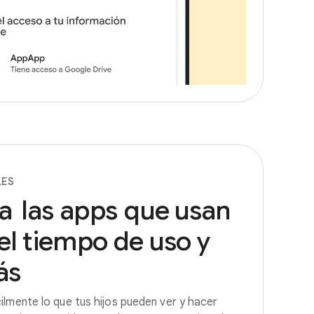
LES
a
las
apps
que
usan
el
tiempo
de
uso
y
ás
ilmente lo que tus hijos pueden ver y hacer