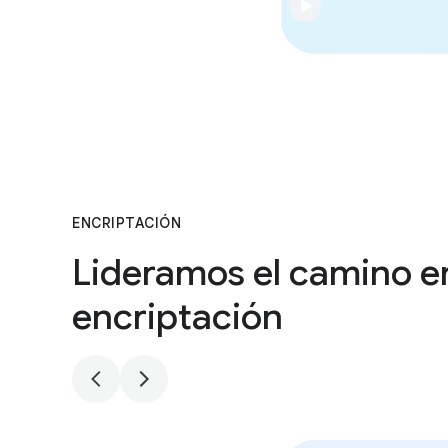
D
ENCRIPTACIÓN
i
Lideramos el camino en
a
p
encriptación
o
s
i
t
i
v