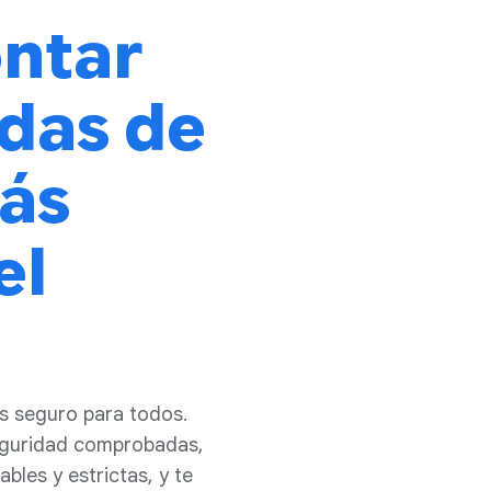
ontar
das de
ás
el
ás seguro para todos.
eguridad comprobadas,
bles y estrictas, y te