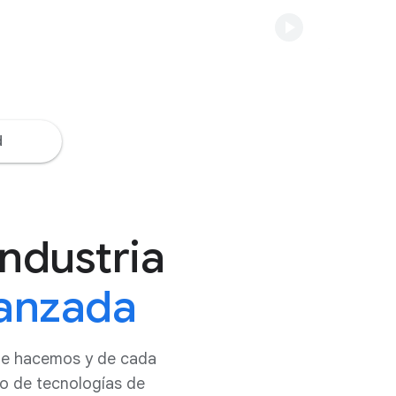
d
industria
vanzada
que hacemos y de cada
io de tecnologías de