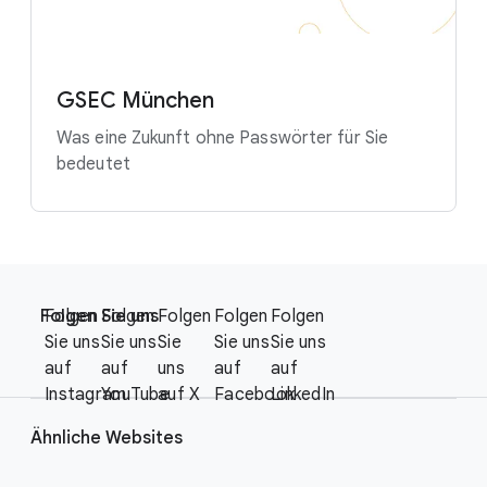
GSEC München
Was eine Zukunft ohne Passwörter für Sie
bedeutet
F
S
o
Folgen Sie uns
Folgen
Folgen
Folgen
Folgen
Folgen
o
o
Sie uns
Sie uns
Sie
Sie uns
Sie uns
c
t
auf
auf
uns
auf
auf
i
e
Instagram
YouTube
auf X
Facebook
LinkedIn
a
r
l
Ähnliche Websites
l
M
i
o