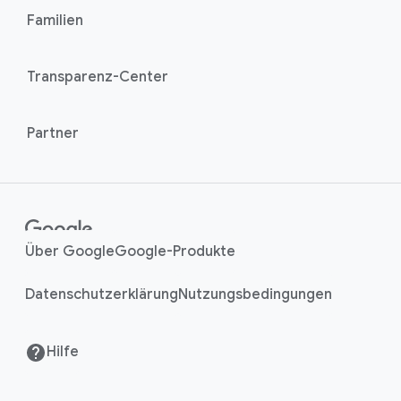
n
Familien
d
u
k
l
s
Transparenz-Center
e
Partner
Über Google
Google-Produkte
Datenschutzerklärung
Nutzungsbedingungen
Hilfe