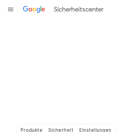
Sicherheitscenter
Besser
geschützt
mit
Google –
Tag
für
Tag.
Produkte
Sicherheit
Einstellungen