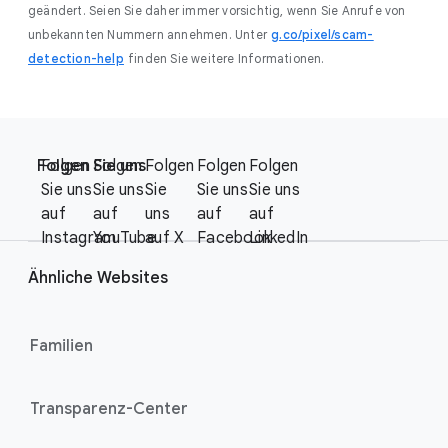
geändert. Seien Sie daher immer vorsichtig, wenn Sie Anrufe von
unbekannten Nummern annehmen. Unter
g.co/pixel/scam-
detection-help
finden Sie weitere Informationen.
F
S
o
Folgen Sie uns
Folgen
Folgen
Folgen
Folgen
Folgen
o
o
Sie uns
Sie uns
Sie
Sie uns
Sie uns
c
t
auf
auf
uns
auf
auf
i
e
Instagram
YouTube
auf X
Facebook
LinkedIn
a
r
l
Ähnliche Websites
l
M
i
o
n
Familien
d
u
k
l
s
Transparenz-Center
e