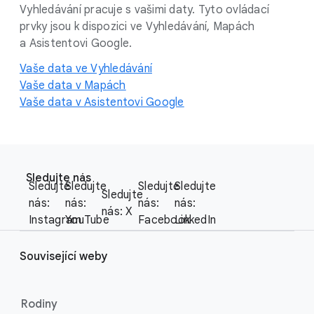
Vyhledávání pracuje s vašimi daty. Tyto ovládací
prvky jsou k dispozici ve Vyhledávání, Mapách
a Asistentovi Google.
Vaše data ve Vyhledávání
Vaše data v Mapách
Vaše data v Asistentovi Google
F
S
o
Sledujte nás
o
Sledujte
Sledujte
Sledujte
Sledujte
o
Sledujte
c
nás:
nás:
nás:
nás:
t
nás: X
i
Instagram
YouTube
Facebook
LinkedIn
e
a
r
l
Související weby
l
M
i
o
n
Rodiny
d