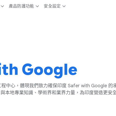
產品​防護​功​能
安全​設定
ith Google
​工程​中心，​體現​我們​致力確保​印度 Safer wit​h Google
力​與​本地​專業​知識、​學術界​和業界​力量，​為​印度​營造​更​安