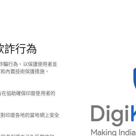
欺詐行​為
​詐​騙行為，​以​保護​使用者​並​
​和​內置​技術​保護​措施，​
。
​旨在​協助​確保​印度​使用​者​的​
對​印度​各​地​的​當地​網​上​安全​