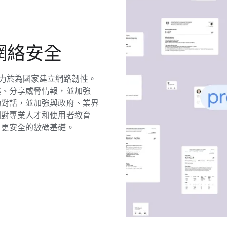
網絡​安全
力​於​為​國家​建立​網路​韌性。​
、​分享​威​脅​情報，​並​加強​
​對話，​並​加強​與​政府、​業界​
對​專業​人才​和​使用​者​教育​
​更​安全​的​數碼​基礎。