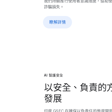
我們​持續​推行​使用​者​意識​措施，​協助​使用
詐騙​損失。
瞭解​詳情
AI 智護​安全
以​安全、​負責​的​方
發展
印度 G​SEC 在​確保​以​負責任​的​態度​開發