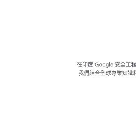
在​印度 Google 安全​工程
我們​結合​全球​專業​知識​