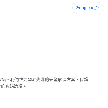
Google 帳戶
 的​承諾。​我們​致力​開發​先進​的​安全​解決​方案，​保護​
全​的​數碼​環境。