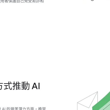
​者​保護​自己​免​受​欺詐​和​
式​推動 A​I
 A​I 的​變革​潛力​方面，​擔當​