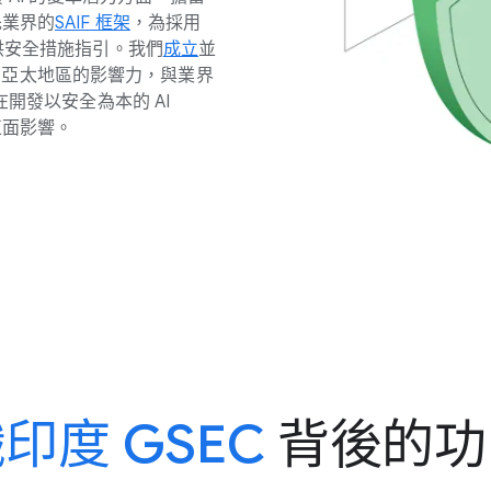
​業界​的
SAI​F 框​架
，​為​採用
提供​安全​措施​指引。​我們
成立
並​
​亞太​地區​的​影響力，​與​業界​
開發​以​安全​為​本​的 A​I
​正面​影響。
​印度 G​SEC
背​後​的​