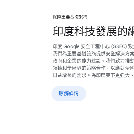
保障​重要​基礎​架構
印度​科技​發展​的​
印度 Google 安全​工程​中心 (GSEC) 致
我們​為​重要​基礎​設施​提供​安全​解決​方案
政府​和​企業​的​能力​建設。​我們​致力​推動
領袖​和​學術界​的​策略​合作，​以​應​對​全國​
日益​增長​的​需求。​為​印度​奠下​更​強大、
瞭解​詳情