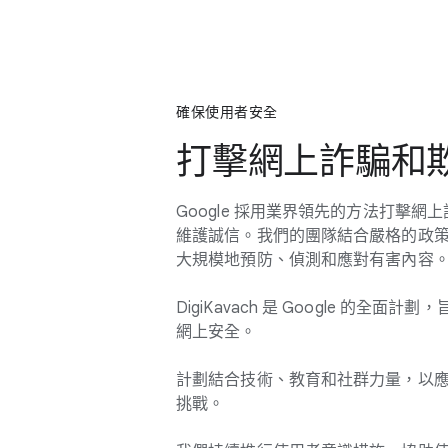
確保​使用​者​安全
打擊網​上​詐騙​和​
Google 採用​業界​領先​的​方法​打擊網​上
維護​誠信。​我們​的​團隊​結合​嚴格​的​政策
大規模地​預防、​偵測​和​應​對​有害​內容
DigiKavach 是 Google 的​全面​計劃，
網上​安全。
計劃​結合​技術、​教育​和​社​群力​量，​以​應​
挑戰。