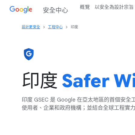
概覽
以​安全​為​設計​宗旨
安全​中心
設計​更​安全
工程​中心
印度
印度
Safer W
印度 G​SEC 是 Google 在​亞太​地區​的​首​個​安全
使用者、​企業​和​政府​機構​；​並​結合​全球​工程​實