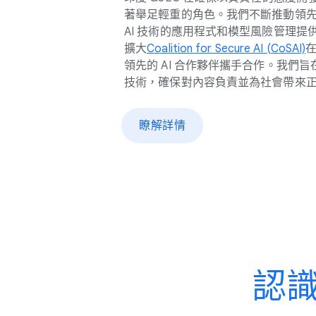
著舉足​輕重​的​角色。​我們​不斷​推動​領先
AI 技術​的​應用​程式​和​模型​風險​管理​
擴大
Coalition for Secure AI (CoSAI)
在
領先​的 A​I 合作​夥伴​攜手​合作。​我們​旨​在​
技術，​確保​對​內容​負責​並​為​社會​帶來
瞭解​詳情
認識