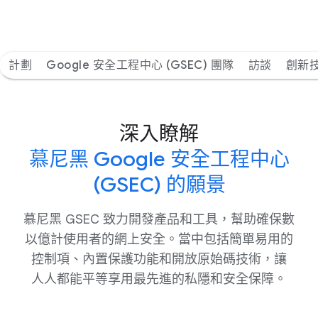
計劃
Google 安全工程中心 (GSEC) 團隊
訪談
創新
深入​瞭解
​慕尼黑 Google 安全​工程​中心
(GSEC) 的​願景
慕尼黑 GSEC 致力​開發​產品​和​工具，​幫助確​保數​
以億計​使用​者​的​網上​安全。​當中​包括​簡單易用​的​
控制​項、​內置​保護​功能​和​開放​原始碼​技術，​讓​
人人​都​能​平等​享用​最​先​進​的​私隱​和​安全​保障。