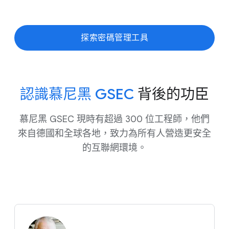
探​索​密碼​管理​工具
認識​慕尼黑 GSEC
背​後​的​功臣
慕尼黑 GSEC 現​時​有​超過 300 位​工程師，​他們​
來自​德國​和​全球​各​地，​致力​為​所有​人​營造​更​安全​
的​互聯網​環境。