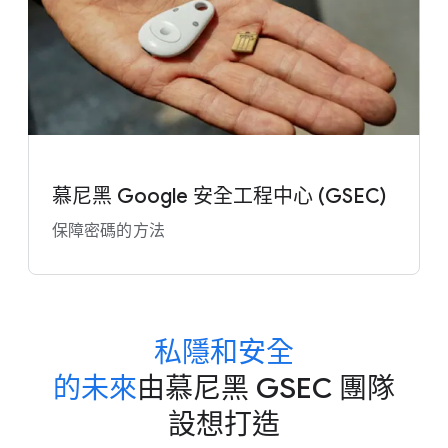
慕尼黑 Google 安全​工程​中心 (GSEC)
保障​密碼​的​方法
私隱​和​安全
的​未來
​由​慕尼黑 GSEC 團隊​
設想​打造