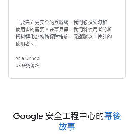
「要​建立​更​安全​的​互聯網，​我們​必須​先​瞭解​
使用者​的​需要。​在​慕尼黑，​我們​將​使用​者​分析​
資料​轉化為​技術​保障​措施，​保護​數​以​十億計​的​
使用​者。​」
Anja Dinhopl
U​X 研究​總監
Google 安全​工程​中心​的
​幕後​
故事