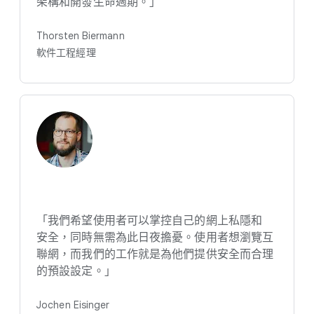
架構​和​開發生​命​週期。​」
Thorsten Biermann
軟件​工程​經理
「我們​希望​使用​者​可以​掌控​自己​的​網上​私隱​和​
安全，​同時​無需​為​此日​夜​擔憂。​使用​者​想瀏覽​互​
聯網，​而​我們​的​工作​就是​為​他們​提供​安全​而​合理​
的​預設​設定。​」
Jochen Eisinger