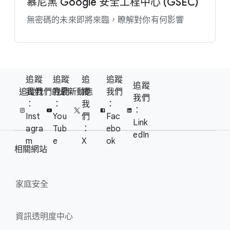
慕尼黑 Google 安全​工程​中心 (GSEC)
無​密碼​的​未來​即將​來臨，​瞭解​對​你​有​何​影響
F
追蹤​
追蹤​
追
追蹤​
S
追蹤​
o
追蹤​我們​的​最​新​動態
我們
我們
蹤​
我們
o
我們
o
：
：
我
：
c
：
t
Inst
You
們
Fac
i
Link
e
agra
Tub
：
ebo
a
edIn
m
e
X
ok
r
l
相關​網站
l
M
i
o
n
家​庭​安全
d
u
k
l
s
資訊​透明度​中心
e