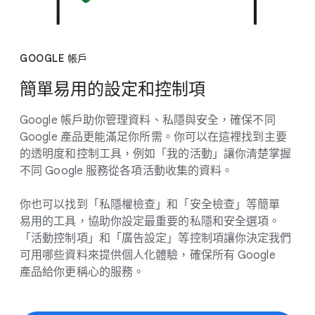
GOOGLE 帳戶
簡單易用​的​設定​和​控制​項
Google 帳​戶助你​管理​資料、​私隱​與​安全，​確保​不​同
Google 產品​更​能​滿足​你​所​需。​你​可以​在​這​裡​找到​主要​
的​透明​度​和​控制​工具，​例如​「我​的​活動」​讓​你​清楚​掌握​
不​同 Google 服務​從​各​項​活動​收集​的​資料。
你​也​可以​找到​「私隱權​檢查」​和​「安全​檢查」​等​簡單​
易用​的​工具，​協助​你​設定​最​重要​的​私隱​和​安全​選​項。​
「活動​控制​項」​和​「廣告​設定」​等​控制​項​讓​你​決定​我們​
可用​哪些​資料​來​提供​個人​化​體驗，​確保​所有 Google
產品​給​你​更​稱心​的​服務。