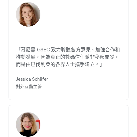
「慕尼​黑 GSEC 致力​聆聽​各​方​意見、​加強​合作​和​
推動​發展，​因為​真正​的​數碼​信任​並​非​秘密​開發，​
而​是​由​巴伐利亞​的​各界​人士​攜手​建立。​」
Jessica Schäfer
對​外​互動​主管