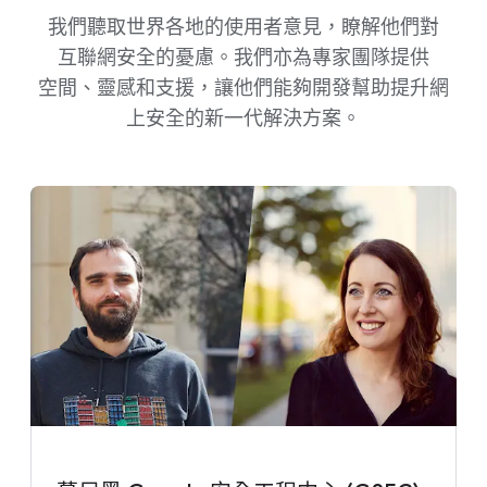
我們​聽取​世界​各​地​的​使用​者​意見，​瞭解​他們​對​
互聯網​安全​的​憂慮。​我們​亦為​專家​團隊​提供​
空間、​靈感​和​支援，​讓​他們​能夠​開發​幫助​提升​網​
上​安全​的​新一​代​解決​方案。