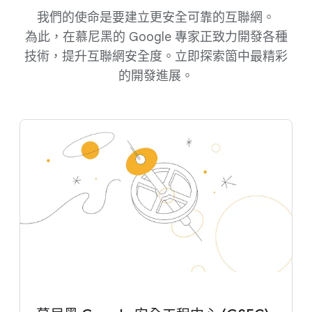
我們​的​使命​是​要​建立​更​安全​可​靠​的​互聯網。​
為此，​在​慕尼黑​的 Google 專家​正​致力​開發​各​種​
技術，​提升​互​聯網​安全度。​立即​探索箇​中​最​精彩​
的​開發​進展。