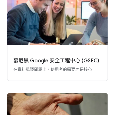
慕尼黑 Google 安全​工程​中心 (GSEC)
在​資料​私隱​問題​上，​使用​者​的​需要​才​是​核心