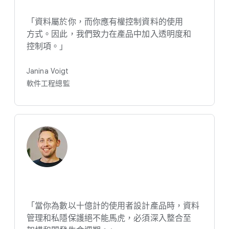
「資料​屬​於​你，​而​你​應​有​權​控制​資料​的​使用​
方式。​因此，​我們​致力​在​產品​中​加入​透明度​和​
控制​項。​」
Janina Voigt
軟件​工程​總監
「當你​為​數​以​十億計​的​使用​者​設計​產品​時，​資料​
管理​和​私隱​保護​絕​不能​馬虎，​必須​深入​整合​至​