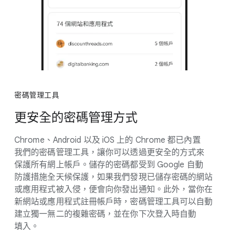
密碼​管理​工具
更​安全​的​密碼​管理​方式
Chrome、​Android 以及 iO​S 上​的 Chrome 都​已​內置​
我們​的​密碼​管理​工具，​讓​你​可以​透過​更​安全​的​方式​來​
保護​所有​網​上​帳戶。​儲存​的​密碼​都​受到 Google 自動​
防護​措施​全​天​候​保護，​如果​我們​發現​已​儲​存​密碼​的​網站​
或​應用​程式​被​入侵，​便會​向​你​發出​通知。​此外，​當你​在​
新網站​或​應用​程式​註冊​帳戶​時，​密碼​管理​工具​可以​自動​
建立​獨一​無二​的​複雜​密碼，​並​在​你​下​次​登入​時​自動​
填入。