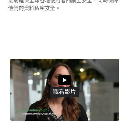
幫助確保​全球​各​地​使用者​的​網上​安全，​同時​保障​
他們​的​資料​私​密​安全。
觀​看​影片