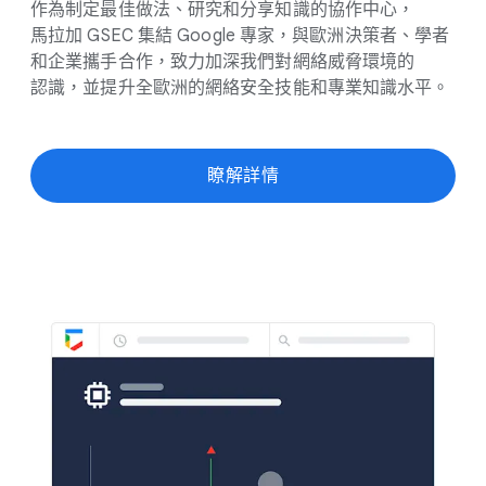
作為​制定​最佳​做法、​研究​和​分享​知識​的​協作​中心，​
馬拉加 GSEC 集結 Google 專家，​與​歐洲​決策者、​學者​
和​企業​攜手​合作，​致力​加深​我們​對​網絡​威脅​環境​的​
認識，​並​提升​全​歐洲​的​網絡​安全​技​能​和​專業​知識​水平。
瞭解​詳情