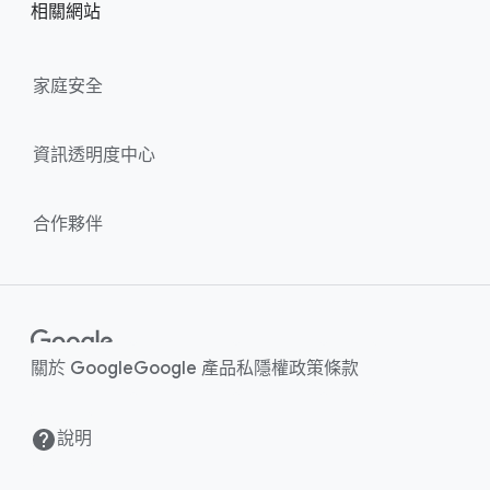
l
相關​網站
l
M
i
o
n
家​庭​安全
d
u
k
l
s
資訊​透明度​中心
e
合作​夥伴
關於 Google
Google 產品
私隱權​政策
條款
說明