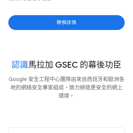
瞭解​詳情
認識
​馬拉加 GSE​C 的​幕後​功臣
Google 安全​工程​中心​團隊​由​來自​西班牙​和​歐洲​各​
地​的​網絡​安全​專家​組成，​致力​締造​更​安全​的​網上​
環境。