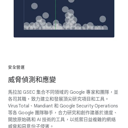
安全​營運
威脅​偵測​和​應​變
馬拉加 GSEC 集合​不同​領域​的 Google 專家​和​團隊，​並​
各​司​其職，​致力​建立​和​發展​頂尖​研究​項目​和​工具。​
VirusTotal、​Mandiant 和 Google Security Operations
等​各 Google 團隊​聯手，​合力​研究​和​創作建基於​速度、​
開放​原始碼​和 AI 技術​的​工具，​以​抵禦​日​益​複雜​的​網絡​
威脅​和​惡意份子​侵害。