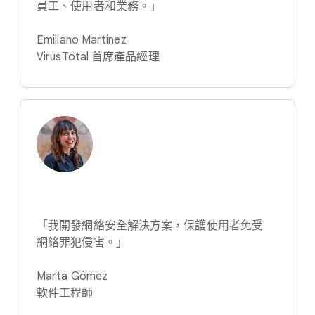
員工、​使用​者​和​業務。​」
Emiliano Martinez
VirusTotal 首席​產品​經理
「我​開發網​絡​安全​解決​方案，​保護​使用​者​免受​
網絡罪犯​侵害。​」
Marta Gómez
軟件​工程師