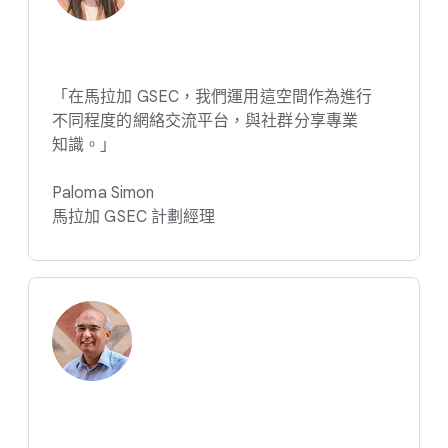
「在​馬拉加 GSEC，​我們​運用​這​空​間​作為​進行​
不同​程度​的​網絡​交流​平台，​與​社群​分享​專業​
知識。​」
Paloma Simon
馬拉加 GSEC 計劃​經理