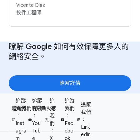
Vicente Díaz
軟件​工程師
瞭解 Google 如何​有效​保障​更多​人​的​
網絡​安全。
瞭解​詳情
F
追蹤​
追蹤​
追
追蹤​
S
追蹤​
o
追蹤​我們​的​最​新​動態
我們
我們
蹤​
我們
o
我們
o
：
：
我
：
c
：
t
Inst
You
們
Fac
i
Link
e
agra
Tub
：
ebo
a
edIn
m
e
X
ok
r