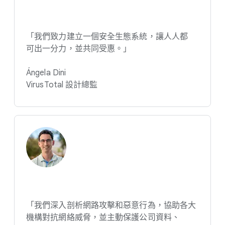
「我們​致力​建立​一​個​安全​生態​系統，​讓​人​人​都​
可出一​分力，​並​共同​受惠。​」
Ángela Dini
VirusTotal 設計​總監
「我們​深入​剖析網路​攻擊​和​惡意行為，​協助​各​大​
機構​對​抗網​絡​威脅，​並​主動​保護​公司​資料、​