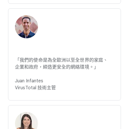
「我們​的​使命​是​為​全​歐洲​以​至​全​世界​的​家庭、​
企業​和​政府，​締造​更​安全​的​網絡​環境。​」
Juan Infantes
VirusTotal 技術​主管