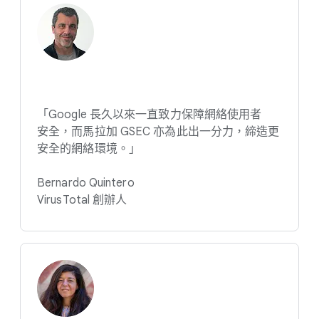
「Google 長​久​以來​一直​致力​保障​網絡​使用​者​
安全，​而​馬拉加 GSEC 亦​為​此出​一​分力，​締造​更​
安全​的​網絡​環境。​」
Bernardo Quintero
VirusTotal 創辦​人