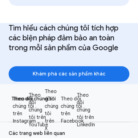
Tìm hiểu cách chúng tôi tích hợp
các biện pháp đảm bảo an toàn
trong mỗi sản phẩm của Google
Khám phá các sản phẩm khác
F
Theo
S
Theo
Theo
o
Theo dõi chúng tôi
Theo dõi
dõi
Theo dõi
o
dõi
dõi
o
chúng tôi
chúng
chúng tôi
c
chúng
chúng
t
trên
tôi
trên
i
tôi trên
tôi trên
e
Instagram
trên
Facebook
a
YouTube
LinkedIn
X
r
l
Các trang web liên quan