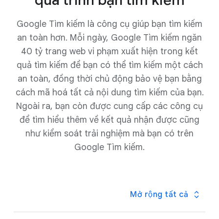
quá trình bạn tìm kiếm
cầu xác minh bổ sung đối với bất kỳ ai muốn truy cập
trang
Hoạt động của tôi
. Với chế độ cài đặt này,
Google Tìm kiếm là công cụ giúp bạn tìm kiếm
Google sẽ yêu cầu bạn cung cấp thông tin bổ sung
an toàn hơn. Mỗi ngày, Google Tìm kiếm ngăn
(như mật khẩu hoặc thông tin để xác thực hai yếu
40 tỷ trang web vi phạm xuất hiện trong kết
tố) trước khi hiển thị đầy đủ nhật ký của bạn.
quả tìm kiếm để bạn có thể tìm kiếm một cách
an toàn, đồng thời chủ động bảo vệ bạn bằng
cách mã hoá tất cả nội dung tìm kiếm của bạn.
Ngoài ra, bạn còn được cung cấp các công cụ
để tìm hiểu thêm về kết quả nhận được cũng
như kiểm soát trải nghiệm mà bạn có trên
Google Tìm kiếm.
Mở rộng tất cả