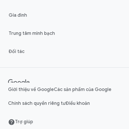
l
M
i
o
n
Gia đình
d
u
k
l
s
Trung tâm minh bạch
e
Đối tác
Giới thiệu về Google
Các sản phẩm của Google
Chính sách quyền riêng tư
Điều khoản
Trợ giúp