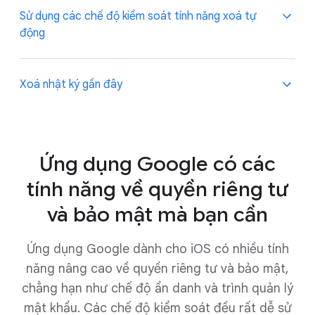
Sử dụng các chế độ kiểm soát tính năng xoá tự
động
Bạn có thể thiết lập để Google tự động và liên tục
Xoá nhật ký gần đây
xoá nhật ký hoạt động trên Tìm kiếm, cùng với Hoạt
động trên web và ứng dụng khác, khỏi tài khoản của
bạn sau 3, 18 hoặc 36 tháng. Đối với tài khoản mới,
Bạn có thể nhanh chóng xoá nhật ký hoạt động trên
lựa chọn xoá tự động mặc định cho Hoạt động trên
Tìm kiếm đã lưu trong 15 phút vừa qua khỏi tài khoản
Ứng dụng Google có các
web và ứng dụng là 18 tháng, nhưng bạn có thể cập
của mình chỉ bằng một lần nhấn nút. Để sử dụng tính
tính năng về quyền riêng tư
nhật
chế độ cài đặt
bất cứ lúc nào nếu muốn.
năng này, bạn cần đăng nhập vào tài khoản và dùng
.
ứng dụng Google hoặc truy cập vào Google.com.
và bảo mật mà bạn cần
.
Ứng dụng Google dành cho iOS có nhiều tính
năng nâng cao về quyền riêng tư và bảo mật,
chẳng hạn như chế độ ẩn danh và trình quản lý
mật khẩu. Các chế độ kiểm soát đều rất dễ sử