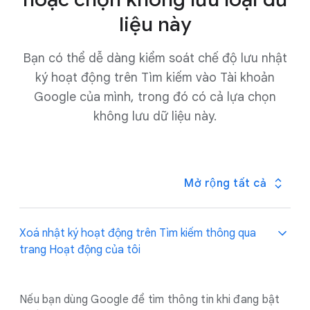
liệu này
Tính năng Tìm kiếm an toàn sẽ tự động được đặt ở
chế độ
Lọc
nếu hệ thống của Google cho rằng có
thể bạn chưa đủ 18 tuổi.
Bạn có thể dễ dàng kiểm soát chế độ lưu nhật
.
ký hoạt động trên Tìm kiếm vào Tài khoản
Google của mình, trong đó có cả lựa chọn
không lưu dữ liệu này.
Mở rộng tất cả
Xoá nhật ký hoạt động trên Tìm kiếm thông qua
trang Hoạt động của tôi
Nếu bạn dùng Google để tìm thông tin khi đang bật