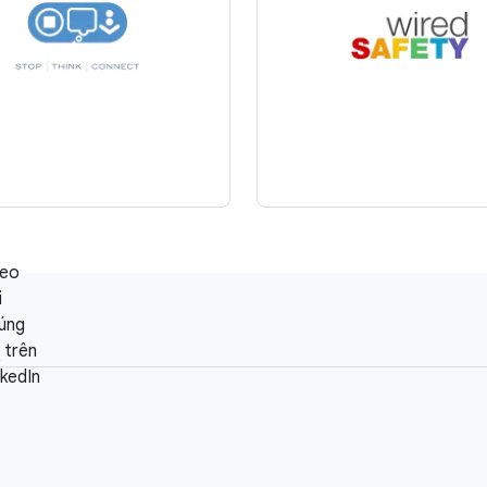
eo
i
úng
i trên
nkedIn