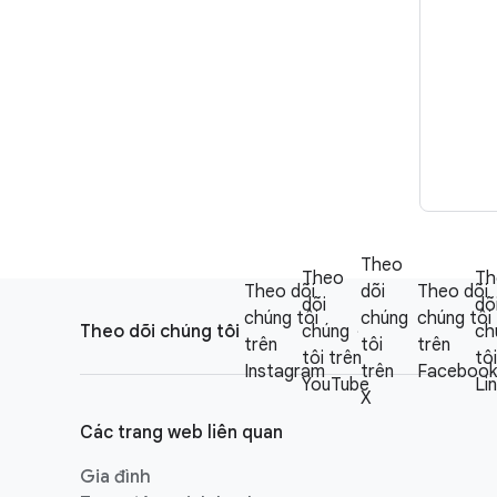
Theo
Theo
Th
F
Theo dõi
dõi
Theo dõi
dõi
dõ
S
chúng tôi
chúng
chúng tôi
o
Theo dõi chúng tôi
chúng
ch
o
trên
tôi
trên
o
tôi trên
tô
c
Instagram
trên
Facebook
t
YouTube
Li
i
X
e
a
Các trang web liên quan
r
l
l
Gia đình
M