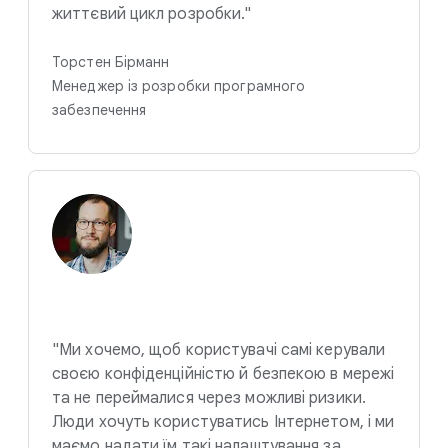
життєвий цикл розробки."
Торстен Бірманн
Менеджер із розробки програмного
забезпечення
"Ми хочемо, щоб користувачі самі керували
своєю конфіденційністю й безпекою в мережі
та не переймалися через можливі ризики.
Люди хочуть користуватись Інтернетом, і ми
маємо надати їм такі налаштування за