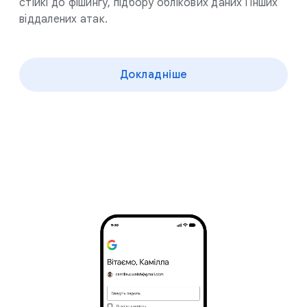
стійкі до фішингу, підбору облікових даних і інших
віддалених атак.
Докладніше