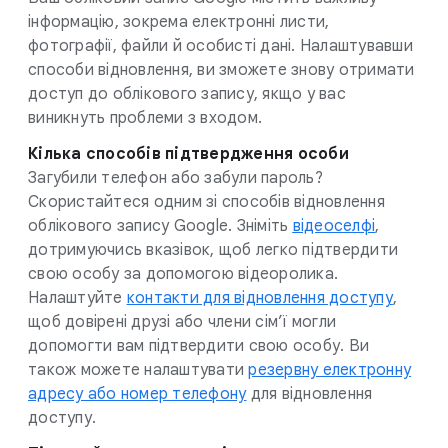
інформацію, зокрема електронні листи,
фотографії, файли й особисті дані. Налаштувавши
способи відновлення, ви зможете знову отримати
доступ до облікового запису, якщо у вас
виникнуть проблеми з входом.
Кілька способів підтвердження особи
Загубили телефон або забули пароль?
Скористайтеся одним зі способів відновлення
облікового запису Google. Зніміть
відеоселфі
,
дотримуючись вказівок, щоб легко підтвердити
свою особу за допомогою відеоролика.
Налаштуйте
контакти для відновлення доступу
,
щоб довірені друзі або члени сім’ї могли
допомогти вам підтвердити свою особу. Ви
також можете налаштувати
резервну електронну
адресу або номер телефону
для відновлення
доступу.