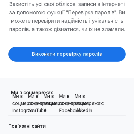
Захистіть усі свої облікові записи в Інтернеті
за допомогою функції "Перевірка паролів". Ви
можете перевірити надійність і унікальність
паролів, а також дізнатися, чи їх не зламали.
Виконати перевірку паролів
F
S
o
Ми в соцмережах
o
Ми в
Ми в
Ми в
Ми в
Ми в
o
c
соцмережах:
соцмережах:
соцмережах:
соцмережах:
соцмережах:
t
i
Instagram
YouTube
X
Facebook
LinkedIn
e
a
r
l
Пов’язані сайти
l
M