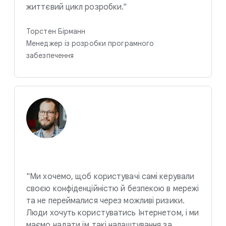
життєвий цикл розробки."
Торстен Бірманн
Менеджер із розробки програмного
забезпечення
"Ми хочемо, щоб користувачі самі керували
своєю конфіденційністю й безпекою в мережі
та не переймалися через можливі ризики.
Люди хочуть користуватись Інтернетом, і ми
маємо надати їм такі налаштування за