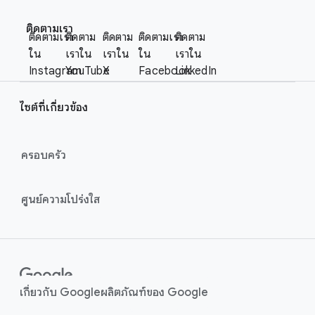
F
S
o
ติดตามเรา
o
ติดตามเรา
ติดตาม
ติดตาม
ติดตามเรา
ติดตาม
o
c
ใน
เราใน
เราใน
ใน
เราใน
t
i
Instagram
YouTube
X
Facebook
LinkedIn
e
a
r
l
ไซต์ที่เกี่ยวข้อง
l
M
i
o
n
ครอบครัว
d
u
k
l
s
ศูนย์ความโปร่งใส
e
เกี่ยวกับ Google
ผลิตภัณฑ์ของ Google