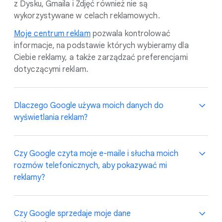
z Dysku, Gmaila i Zdjęć również nie są
wykorzystywane w celach reklamowych.
Moje centrum reklam
pozwala kontrolować
informacje, na podstawie których wybieramy dla
Ciebie reklamy, a także zarządzać preferencjami
dotyczącymi reklam.
Dlaczego Google używa moich danych do
wyświetlania reklam?
Google wykorzystuje Twoje dane, aby wyświetlać
Czy Google czyta moje e-maile i słucha moich
reklamy, które uważamy za najlepiej dopasowane do
rozmów telefonicznych, aby pokazywać mi
Twoich zainteresowań i aktywności, lub aby pomóc Ci
reklamy?
odkryć coś nowego.
Jeśli na przykład szukasz informacji o nowych
Nie. Poczta e-mail i rozmowy są prywatne i są Twoją
Czy Google sprzedaje moje dane
samochodach, przydadzą Ci się raczej reklamy