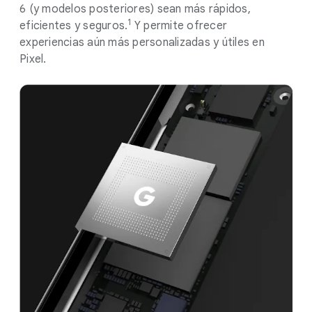
6 (y modelos posteriores) sean más rápidos,
1
eficientes y seguros.
Y permite ofrecer
experiencias aún más personalizadas y útiles en
Pixel.
.