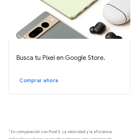
Este es uno de los muchos métodos que empleamos
bloquear el teléfono de forma remota o mostrar un
para ayudar a proteger tu teléfono.
Consulta más
mensaje en la pantalla de bloqueo, de modo que si
información
.
alguien lo encuentra sepa con quién ponerse en
contacto. Si tienes la certeza de que lo has perdido
definitivamente, puedes borrar todos los datos de
forma remota.
Consulta más información
.
Busca tu Pixel en Google Store.
.
Comprar ahora
1
En comparación con Pixel 5. La velocidad y la eficiencia