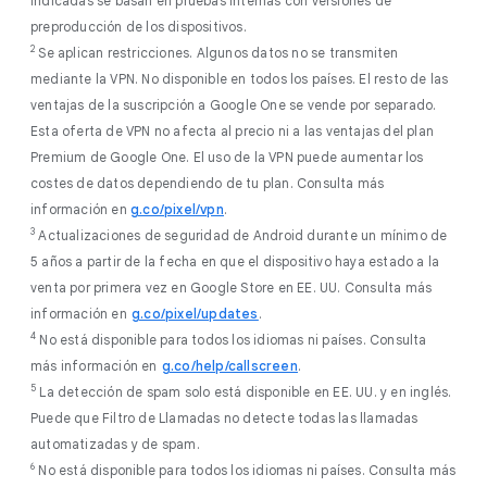
indicadas se basan en pruebas internas con versiones de
preproducción de los dispositivos.
2
Se aplican restricciones. Algunos datos no se transmiten
mediante la VPN. No disponible en todos los países. El resto de las
ventajas de la suscripción a Google One se vende por separado.
Esta oferta de VPN no afecta al precio ni a las ventajas del plan
Premium de Google One. El uso de la VPN puede aumentar los
costes de datos dependiendo de tu plan. Consulta más
información en
g.co/pixel/vpn
.
3
Actualizaciones de seguridad de Android durante un mínimo de
5 años a partir de la fecha en que el dispositivo haya estado a la
venta por primera vez en Google Store en EE. UU. Consulta más
información en
g.co/pixel/updates
.
4
No está disponible para todos los idiomas ni países. Consulta
más información en
g.co/help/callscreen
.
5
La detección de spam solo está disponible en EE. UU. y en inglés.
Puede que Filtro de Llamadas no detecte todas las llamadas
automatizadas y de spam.
6
No está disponible para todos los idiomas ni países. Consulta más