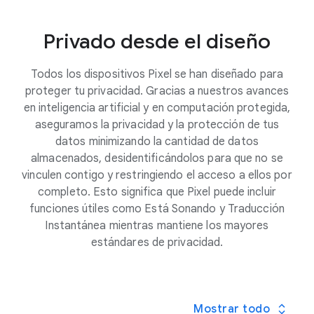
2
Estas funciones conservan más datos en el
web que utilices y sin coste adicional.
Pixel incluye 5 años de actualizaciones de seguridad
teléfono y protegen tu privacidad.
como mínimo para protegerte a ti y tus datos
Privado desde el diseño
3
sensibles.
Así, tu Pixel será aún más seguro con el
Además, Google también usa el aprendizaje
paso del tiempo. Y como las aplicaciones de Google
automático para conservar tus datos en tu
Todos los dispositivos Pixel se han diseñado para
se pueden actualizar a través de Google Play, tu
dispositivo con tecnologías como el
aprendizaje
proteger tu privacidad. Gracias a nuestros avances
Pixel dispondrá de las nuevas funciones y
federado
y
Private Compute Core de Android
.
en inteligencia artificial y en computación protegida,
correcciones de seguridad tan pronto como estén
Consulta más información
.
aseguramos la privacidad y la protección de tus
listas.
datos minimizando la cantidad de datos
almacenados, desidentificándolos para que no se
vinculen contigo y restringiendo el acceso a ellos por
completo. Esto significa que Pixel puede incluir
funciones útiles como Está Sonando y Traducción
Instantánea mientras mantiene los mayores
estándares de privacidad.
Mostrar todo