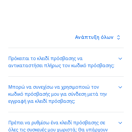
Ανάπτυξη όλων
Πρόκειται το κλειδί πρόσβασης να
αντικαταστήσει πλήρως τον κωδικό πρόσβασης;
Το όραμά μας είναι να προχωρήσουμε προς ένα
Μπορώ να συνεχίσω να χρησιμοποιώ τον
μέλλον χωρίς κωδικούς πρόσβασης, καθώς τα
κωδικό πρόσβασής μου για σύνδεση μετά την
κλειδιά πρόσβασης κάνουν τη σύνδεση πιο εύκολη
εγγραφή για κλειδί πρόσβασης;
και πιο ασφαλή. Καθώς πραγματοποιούμε αυτή τη
μετάβαση, οι κωδικοί πρόσβασης θα συνεχίσουν να
είναι διαθέσιμοι για χρήση όποτε θέλετε.
Ναι, μπορείτε να χρησιμοποιείτε τον κωδικό
Πρέπει να ρυθμίσω ένα κλειδί πρόσβασης σε
πρόσβασής σας και έναν δεύτερο παράγοντα, αν
όλες τις συσκευές μου χωριστά; Θα υπάρχουν