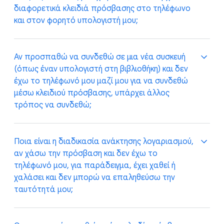
έχετε ρυθμίσει έναν για να συνδέεστε. Με το κλειδί
διαφορετικά κλειδιά πρόσβασης στο τηλέφωνο
πρόσβασης αποκτάτε τη δυνατότητα να
και στον φορητό υπολογιστή μου;
συνδέεστε ταχύτερα από ότι με τον κωδικό
πρόσβασης και τον δεύτερο παράγοντά σας.
Αν η Google διαπιστώσει ότι δεν έχετε κλειδί
Αν προσπαθώ να συνδεθώ σε μια νέα συσκευή
πρόσβασης σε μια συσκευή ακόμα, θα σας
(όπως έναν υπολογιστή στη βιβλιοθήκη) και δεν
προτείνουμε να δημιουργήσετε ένα. Θα χρειαστείτε
έχω το τηλέφωνό μου μαζί μου για να συνδεθώ
ένα κλειδί πρόσβασης ανά συσκευή, εκτός εάν η
μέσω κλειδιού πρόσβασης, υπάρχει άλλος
συσκευή έχει ήδη κάποιον μηχανισμό για
τρόπος να συνδεθώ;
συγχρονισμό των κλειδιών πρόσβασης με άλλες
συσκευές, όπως με το Apple iCloud. Σε αυτή την
περίπτωση, απαιτείται μόνο ένα κλειδί πρόσβασης
Ναι, μπορείτε να συνεχίσετε να συνδέεστε
Ποια είναι η διαδικασία ανάκτησης λογαριασμού,
για όλες τις συσκευές σας iCloud.
χρησιμοποιώντας την παραδοσιακή μέθοδο
αν χάσω την πρόσβαση και δεν έχω το
σύνδεσής σας, η οποία στις περισσότερες
τηλέφωνό μου, για παράδειγμα, έχει χαθεί ή
περιπτώσεις θα είναι με το όνομα χρήστη και τον
χαλάσει και δεν μπορώ να επαληθεύσω την
κωδικό πρόσβασής σας.
ταυτότητά μου;