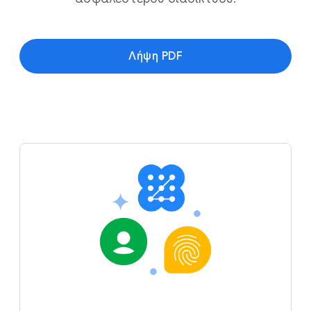
Λήψη PDF