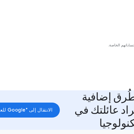
حساباتهم الخاصة.
طُرق إضافية
اد عائلتك في
الانتقال إلى "Google للعائلات"
نولوجيا