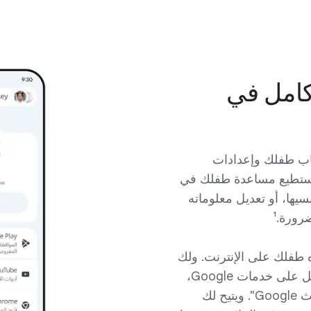
كامل في
Family  إدارة حساب طفلك وإعدادات
ك تستطيع مساعدة طفلك في
سيها، أو تعديل معلوماته
ورة.¹
ه طفلك على الإنترنت. ولك
الحق أيضًا في تعديل أدوات رقابة الأهل على خدمات Google،
مثل Chrome وPlay وYouTube و"بحث Google". ويتيح لك