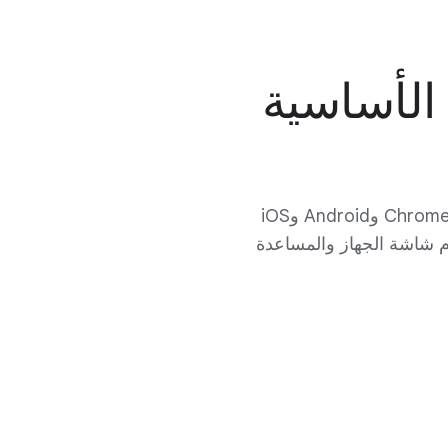
الأساسية
بفضل أدوات رقابة الأهل، يساعدك Family Link على إدارة حسابات أطفالك وأجهزة ChromeOS وAndroid وiOS
ام شاشة الجهاز والمساعدة