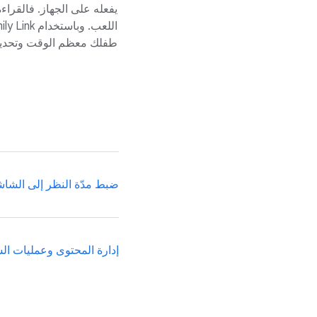
يفعله على الجهاز. فالقراءة
طفلك معظم الوقت وتحديد ا
ضبط مدّة النظر إلى الشا
إدارة المحتوى وعمليات ال
على جهاز Android أو ChromeOS، واختيار مواعيد تتناسب مع وقت الدراسة أو الاستراحة، وقفل الجهاز عن بُعد.
يمكنك الموافقة على طلبا