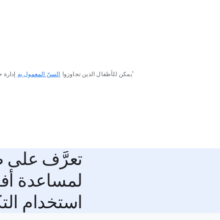
‫¹يمكن للأطفال الذين تجاوزوا
السنّ المعمول به
إدارة 
تعرَّف على 
لمساعدة أفر
استخدام التك
F