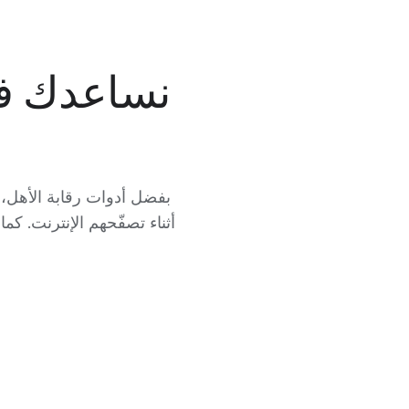
نساعدك في
أثناء تصفّحهم الإنترنت. ك