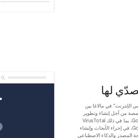
دّي لها
ان مستخدمي الإنترنت" في مالاغا بين
G وفِرقها المتخصصة من أجل إنشاء وتطوير
أبحاث وأدوات متقدّمة. وتتعاون فِرق Google، بما في ذلك VirusTotal
وMandiant وGoogle Security Operations، في إجراء الأبحاث وإنشاء
حة المصدر والذكاء الاصطناعي