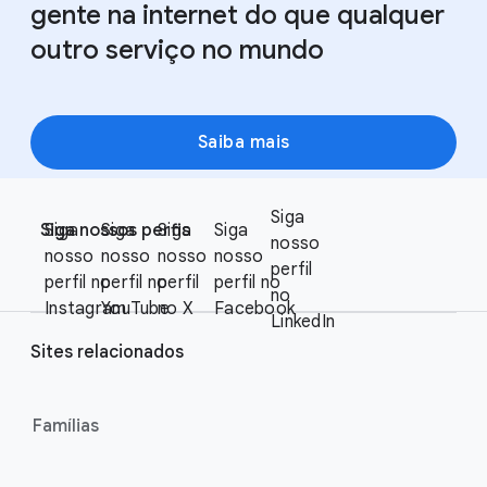
gente na internet do que qualquer
outro serviço no mundo
Saiba mais
F
S
Siga
o
Siga nossos perfis
Siga
Siga
Siga
Siga
o
nosso
o
nosso
nosso
nosso
nosso
c
perfil
t
perfil no
perfil no
perfil
perfil no
i
no
e
Instagram
YouTube
no X
Facebook
a
LinkedIn
r
l
Sites relacionados
l
M
i
o
n
Famílias
d
u
k
l
s