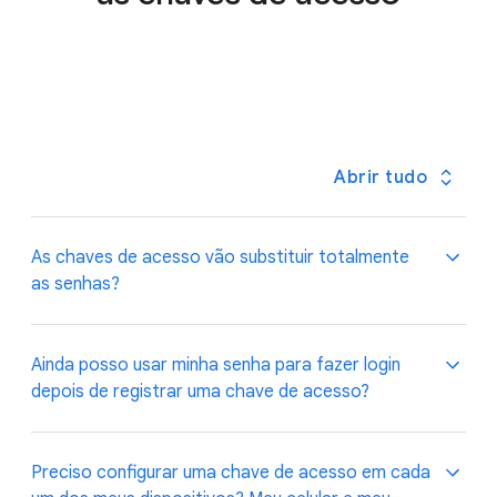
Abrir tudo
As chaves de acesso vão substituir totalmente
as senhas?
Nosso plano é criar um futuro sem senha, porque as
Ainda posso usar minha senha para fazer login
chaves de acesso tornam o login mais fácil e seguro.
depois de registrar uma chave de acesso?
Nesse processo de transição, as senhas ainda vão
estar disponíveis para você usar quando quiser.
Sim, você pode fazer login usando a senha e um
Preciso configurar uma chave de acesso em cada