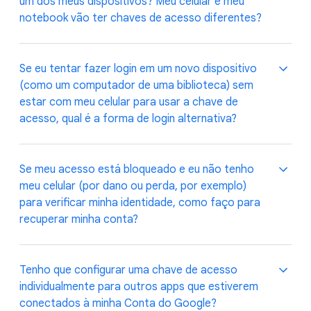
segundo fator, se tiver ativado essa opção. Com a
um dos meus dispositivos? Meu celular e meu
chave de acesso, seu login fica mais rápido em
notebook vão ter chaves de acesso diferentes?
comparação com o uso de senha e segundo fator.
Se o Google detectar que ainda não há uma chave de
Se eu tentar fazer login em um novo dispositivo
acesso no dispositivo, vamos sugerir que você crie
(como um computador de uma biblioteca) sem
uma. Você vai precisar de uma chave de acesso por
estar com meu celular para usar a chave de
dispositivo, a menos que o aparelho tenha algum
acesso, qual é a forma de login alternativa?
mecanismo para "sincronizar" essas chaves com
outros dispositivos, como o Apple iCloud. Nesse
caso, uma única chave de acesso serve para todos
Sim, você pode fazer login pelo método tradicional,
Se meu acesso está bloqueado e eu não tenho
os seus dispositivos que têm iCloud.
que na maioria dos casos é usar nome de usuário e
meu celular (por dano ou perda, por exemplo)
senha.
para verificar minha identidade, como faço para
recuperar minha conta?
Você sempre pode recorrer às opções de
Tenho que configurar uma chave de acesso
autenticação antigas, como senhas e a verificação
individualmente para outros apps que estiverem
tradicional em duas etapas. Se você não se lembra
conectados à minha Conta do Google?