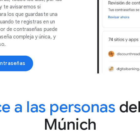
 te avisaremos si
ara los que guardaste una
uando te registras en un
ador de contraseñas puede
eña compleja y única, y
so.
ontraseñas
e a las personas
de
Múnich