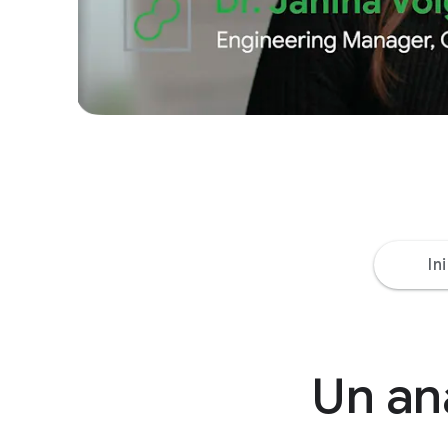
In
Un aná